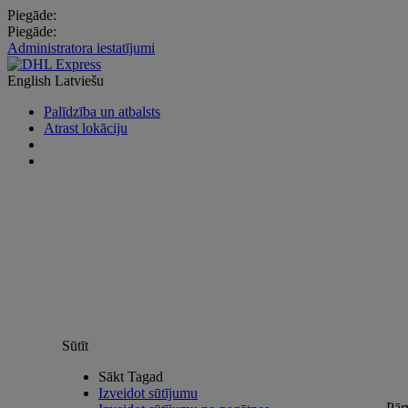
Piegāde:
Piegāde:
Administratora iestatījumi
English
Latviešu
Palīdzība un atbalsts
Atrast lokāciju
Sūtīt
Sākt Tagad
Izveidot sūtījumu
Pār