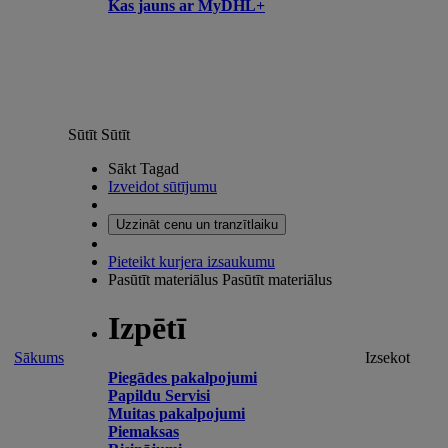
Kas jauns ar MyDHL+
Sūtīt
Sūtīt
Sākt Tagad
Izveidot sūtījumu
Uzzināt cenu un tranzītlaiku
Pieteikt kurjera izsaukumu
Pasūtīt materiālus
Pasūtīt materiālus
Izpētī
Sākums
Izsekot
Piegādes pakalpojumi
Papildu Servisi
Muitas pakalpojumi
Piemaksas