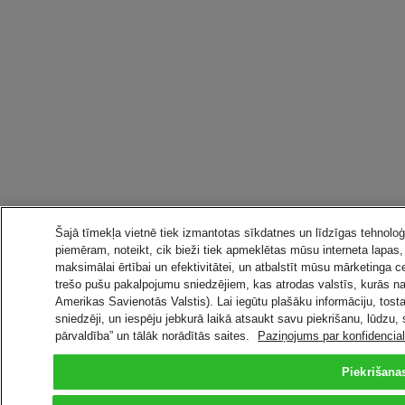
Šajā tīmekļa vietnē tiek izmantotas sīkdatnes un līdzīgas tehnoloģi
piemēram, noteikt, cik bieži tiek apmeklētas mūsu interneta lapas
maksimālai ērtībai un efektivitātei, un atbalstīt mūsu mārketinga c
trešo pušu pakalpojumu sniedzējiem, kas atrodas valstīs, kurās n
Amerikas Savienotās Valstis). Lai iegūtu plašāku informāciju, tost
sniedzēji, un iespēju jebkurā laikā atsaukt savu piekrišanu, lūdzu,
pārvaldība” un tālāk norādītās saites.
Paziņojums par konfidenciali
Piekrišanas