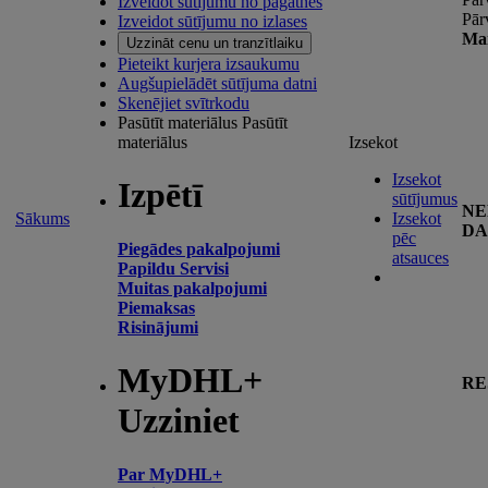
Izveidot sūtījumu no pagātnes
Pār
Izveidot sūtījumu no izlases
Man
Uzzināt cenu un tranzītlaiku
Pieteikt kurjera izsaukumu
Augšupielādēt sūtījuma datni
Skenējiet svītrkodu
Pasūtīt materiālus
Pasūtīt
materiālus
Izsekot
Izsekot
Izpētī
sūtījumus
NE
Sākums
Izsekot
DA
pēc
Piegādes pakalpojumi
atsauces
Papildu Servisi
Muitas pakalpojumi
Piemaksas
Risinājumi
MyDHL+
RE
Uzziniet
Par MyDHL+