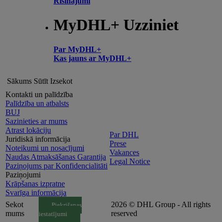
Risinājumi
MyDHL+ Uzziniet
Par MyDHL+
Kas jauns ar MyDHL+
Sākums
Sūtīt
Izsekot
Kontakti un palīdzība
Palīdzība un atbalsts
BUJ
Sazinieties ar mums
Atrast lokāciju
Par DHL
Juridiskā informācija
Prese
Noteikumi un nosacījumi
Vakances
Naudas Atmaksāšanas Garantija
Legal Notice
Paziņojums par Konfidencialitāti
Paziņojumi
Krāpšanas izpratne
Svarīga informācija
Sekot
2026 © DHL Group - All rights
Piekrišanas
mums
reserved
iestatījumi