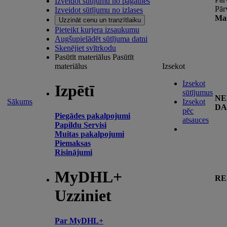
Izveidot sūtījumu no pagātnes
Pār
Izveidot sūtījumu no izlases
Man
Uzzināt cenu un tranzītlaiku
Pieteikt kurjera izsaukumu
Augšupielādēt sūtījuma datni
Skenējiet svītrkodu
Pasūtīt materiālus
Pasūtīt
materiālus
Izsekot
Izsekot
Izpētī
sūtījumus
NE
Sākums
Izsekot
DA
pēc
Piegādes pakalpojumi
atsauces
Papildu Servisi
Muitas pakalpojumi
Piemaksas
Risinājumi
MyDHL+
RE
Uzziniet
Par MyDHL+