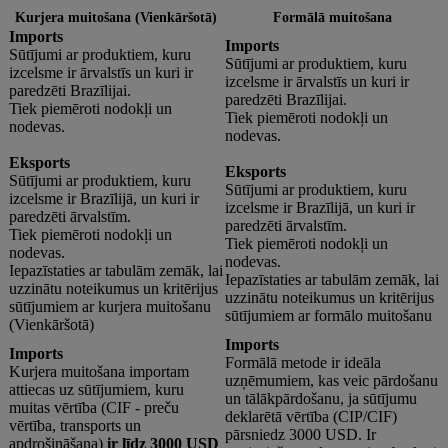
Kurjera muitošana (Vienkāršotā)
Formālā muitošana
Imports
Imports
Sūtījumi ar produktiem, kuru
Sūtījumi ar produktiem, kuru
izcelsme ir ārvalstīs un kuri ir
izcelsme ir ārvalstīs un kuri ir
paredzēti Brazīlijai.
paredzēti Brazīlijai.
Tiek piemēroti nodokļi un
Tiek piemēroti nodokļi un
nodevas.
nodevas.
Eksports
Eksports
Sūtījumi ar produktiem, kuru
Sūtījumi ar produktiem, kuru
izcelsme ir Brazīlijā, un kuri ir
izcelsme ir Brazīlijā, un kuri ir
paredzēti ārvalstīm.
paredzēti ārvalstīm.
Tiek piemēroti nodokļi un
Tiek piemēroti nodokļi un
nodevas.
nodevas.
Iepazīstaties ar tabulām zemāk, lai
Iepazīstaties ar tabulām zemāk, lai
uzzinātu noteikumus un kritērijus
uzzinātu noteikumus un kritērijus
sūtījumiem ar kurjera muitošanu
sūtījumiem ar formālo muitošanu
(Vienkāršotā)
Imports
Imports
Formālā metode ir ideāla
Kurjera muitošana importam
uzņēmumiem, kas veic pārdošanu
attiecas uz sūtījumiem, kuru
un tālākpārdošanu, ja sūtījumu
muitas vērtība (CIF - preču
deklarētā vērtība (CIP/CIF)
vērtība, transports un
pārsniedz 3000 USD. Ir
apdrošināšana)
ir līdz 3000 USD