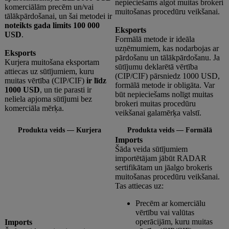
nepieciešams algot muitas brokeri
komerciālām precēm un/vai
muitošanas procedūru veikšanai.
tālākpārdošanai, un šai metodei ir
noteikts gada limits 100 000
Eksports
USD
.
Formālā metode ir ideāla
uzņēmumiem, kas nodarbojas ar
Eksports
pārdošanu un tālākpārdošanu. Ja
Kurjera muitošana eksportam
sūtījumu deklarētā vērtība
attiecas uz sūtījumiem, kuru
(CIP/CIF) pārsniedz 1000 USD,
muitas vērtība (CIP/CIF)
ir līdz
formālā metode ir obligāta. Var
1000 USD
, un tie parasti ir
būt nepieciešams nolīgt muitas
neliela apjoma sūtījumi bez
brokeri muitas procedūru
komerciāla mērķa.
veikšanai galamērķa valstī.
Produkta veids — Kurjera
Produkta veids — Formālā
Imports
Šāda veida sūtījumiem
importētājam jābūt RADAR
sertifikātam un jāalgo brokeris
muitošanas procedūru veikšanai.
Tas attiecas uz:
Precēm ar komerciālu
vērtību vai valūtas
operācijām, kuru muitas
Imports