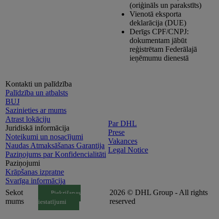
(oriģināls un parakstīts)
Vienotā eksporta
deklarācija (DUE)
Derīgs CPF/CNPJ:
dokumentam jābūt
reģistrētam Federālajā
ieņēmumu dienestā
Kontakti un palīdzība
Palīdzība un atbalsts
BUJ
Sazinieties ar mums
Atrast lokāciju
Par DHL
Juridiskā informācija
Prese
Noteikumi un nosacījumi
Vakances
Naudas Atmaksāšanas Garantija
Legal Notice
Paziņojums par Konfidencialitāti
Paziņojumi
Krāpšanas izpratne
Svarīga informācija
Sekot
2026 © DHL Group - All rights
Piekrišanas
mums
reserved
iestatījumi