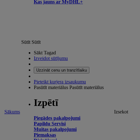
Kas jauns ar MyDHL+
Sūtīt
Sūtīt
Sākt Tagad
Izveidot sūtījumu
Uzzināt cenu un tranzītlaiku
Pieteikt kurjera izsaukumu
Pasūtīt materiālus
Pasūtīt materiālus
Izpētī
Sākums
Izsekot
Piegādes pakalpojumi
Papildu Servisi
Muitas pakalpojumi
Piemaksas