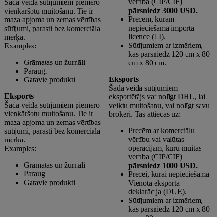
vērtība (CIP/CIF)
Šāda veida sūtījumiem piemēro
pārsniedz 3000 USD.
vienkāršotu muitošanu. Tie ir
Precēm, kurām
maza apjoma un zemas vērtības
nepieciešama importa
sūtījumi, parasti bez komerciāla
licence (LI).
mērķa.
Sūtījumiem ar izmēriem,
Examples:
kas pārsniedz 120 cm x 80
Grāmatas un žurnāli
cm x 80 cm.
Paraugi
Eksports
Gatavie produkti
Šāda veida sūtījumiem
Eksports
eksportētājs var nolīgt DHL, lai
Šāda veida sūtījumiem piemēro
veiktu muitošanu, vai nolīgt savu
vienkāršotu muitošanu. Tie ir
brokeri. Tas attiecas uz:
maza apjoma un zemas vērtības
Precēm ar komerciālu
sūtījumi, parasti bez komerciāla
vērtību vai valūtas
mērķa.
operācijām, kuru muitas
Examples:
vērtība (CIP/CIF)
Grāmatas un žurnāli
pārsniedz 1000 USD.
Paraugi
Precei, kurai nepieciešama
Gatavie produkti
Vienotā eksporta
deklarācija (DUE).
Sūtījumiem ar izmēriem,
kas pārsniedz 120 cm x 80