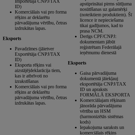
Importētāja CNPJ/TAX
apstiprinātai pirms sūtījuma
ID)
nosūtīšanas uz galamērķi
Komerciālais vai pro forma
(noteiktiem produktiem). Šī
rēķins ar deklarētu
licence ir nepieciešama
pārvadājuma vērtību, četras
tikai gadījumos, kad to
izdrukātas lapas.
prasa NCM.
Derīgs CPF/CNPJ:
Eksports
dokumentam jābūt
reģistrētam Federālajā
Pavadzīmes (jāietver
ieņēmumu dienestā
Exportētāja CNPJ/TAX
ID)
Eksports
Eksporta rēķins vai
aizstājējdeklarācija tiem,
Gaisa pārvadājuma
kas ir atbrīvoti no
dokumentā jāiekļauj
izrakstīšanas
eksportētāja CNPJ/TAX
Komerciālais vai pro forma
ID un apraksts
rēķins ar deklarētu
FORMĀLĀ EKSPORTA
pārvadājuma vērtību, četras
Komerciālajam rēķinam
izdrukātas lapas.
jānorāda pārvadājuma
vērtība un HSM
(harmonizētās sistēmas
kods)
Iepakojuma saraksts un
komerciālais rēķins