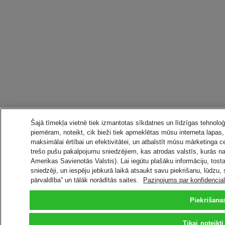
Šajā tīmekļa vietnē tiek izmantotas sīkdatnes un līdzīgas tehnoloģi
piemēram, noteikt, cik bieži tiek apmeklētas mūsu interneta lapas
maksimālai ērtībai un efektivitātei, un atbalstīt mūsu mārketinga c
trešo pušu pakalpojumu sniedzējiem, kas atrodas valstīs, kurās n
Amerikas Savienotās Valstis). Lai iegūtu plašāku informāciju, tost
sniedzēji, un iespēju jebkurā laikā atsaukt savu piekrišanu, lūdzu,
pārvaldība” un tālāk norādītās saites.
Paziņojums par konfidenciali
Piekrišanas
Tikai noteikt