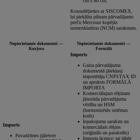
cm x 80 cm.
Konsultējieties ar SISCOMEX,
lai piekļūtu pilnam pārvadājamo
preču Mercosur kopējās
nomenklatūras (NCM) sarakstam.
Nepieciešamie dokumenti —
Nepieciešamie dokumenti —
Kurjera
Formālā
Imports
Gaisa pārvadājuma
dokumentā jāiekļauj
importētāja CNPJ/TAX ID
un apraksts FORMĀLĀ
IMPORTA
Komerciālajam rēķinam
jānorāda pārvadājuma
vērtība un HSM
(harmonizētās sistēmas
kods)
Iepakojuma saraksts un
Imports
komerciālais rēķins
(oriģināls un parakstīts)
Pavadzīmes (jāietver
Importa licence: tai jābūt