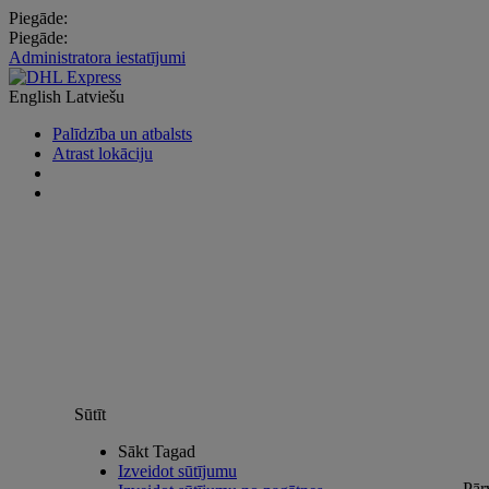
Piegāde:
Piegāde:
Administratora iestatījumi
English
Latviešu
Palīdzība un atbalsts
Atrast lokāciju
Sūtīt
Sākt Tagad
Izveidot sūtījumu
Pār