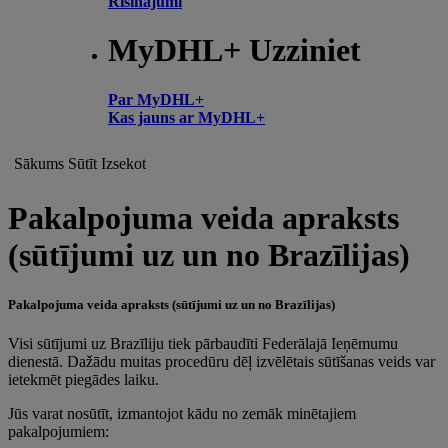
Risinājumi
MyDHL+ Uzziniet
Par MyDHL+
Kas jauns ar MyDHL+
Sākums
Sūtīt
Izsekot
Pakalpojuma veida apraksts
(sūtījumi uz un no Brazīlijas)
Pakalpojuma veida apraksts (sūtījumi uz un no Brazīlijas)
Visi sūtījumi uz Brazīliju tiek pārbaudīti Federālajā Ieņēmumu
dienestā. Dažādu muitas procedūru dēļ izvēlētais sūtīšanas veids var
ietekmēt piegādes laiku.
Jūs varat nosūtīt, izmantojot kādu no zemāk minētajiem
pakalpojumiem: