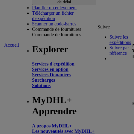
de délai
Planifier un enlèvement
Télécharger un fichier
d'expédition
Scanner un code-barres
Suivre
Commande de fournitures
Commande de fournitures
Suivre les
expéditions
Accueil
Explorer
Suivre par
référence
Services d'expédition
Services en option
Services Douaniers
Surcharges
Solutions
MyDHL+
Apprendre
A propos MyDHL+
Les nouveautés avec MyDHL+