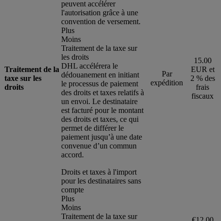
peuvent accélérer
l'autorisation grâce à une
convention de versement.
Plus
Moins
Traitement de la taxe sur
les droits
15.00
DHL accélérera le
Traitement de la
EUR et
Par
dédouanement en initiant
taxe sur les
2 % des
expédition
le processus de paiement
droits
frais
des droits et taxes relatifs à
fiscaux
un envoi. Le destinataire
est facturé pour le montant
des droits et taxes, ce qui
permet de différer le
paiement jusqu’à une date
convenue d’un commun
accord.
Droits et taxes à l'import
pour les destinataires sans
compte
Plus
Moins
Traitement de la taxe sur
€12.00