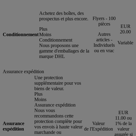
Achetez des boîtes, des
Flyers - 100
prospectus et plus encore.
pièces
EUR
Plus
20.00
Autres
Conditionnement
Moins
articles -
Conditionnement
Variable
Individuels
Nous proposons une
ou en vrac
gamme d'emballages de la
marque DHL
Assurance expédition
Une protection
supplémentaire pour vos
biens de valeur.
Plus
Moins
Assurance expédition
Nous vous
EUR
recommandons cette
11.00 ou
protection complète pour
Assurance
Valeur
1% de la
vos envois à haute valeur
expédition
de l'Expédition
valeur
marchande ou
assurée si