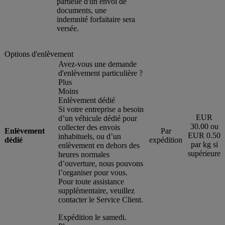
partielle d'un envoi de
documents, une
indemnité forfaitaire sera
versée.
Options d'enlèvement
Avez-vous une demande
d'enlèvement particulière ?
Plus
Moins
Enlèvement dédié
Si votre entreprise a besoin
EUR
d’un véhicule dédié pour
30.00 ou
collecter des envois
Enlèvement
Par
EUR 0.50
inhabituels, ou d’un
dédié
expédition
par kg si
enlèvement en dehors des
supérieure
heures normales
d’ouverture, nous pouvons
l’organiser pour vous.
Pour toute assistance
supplémentaire, veuillez
contacter le Service Client.
Expédition le samedi.