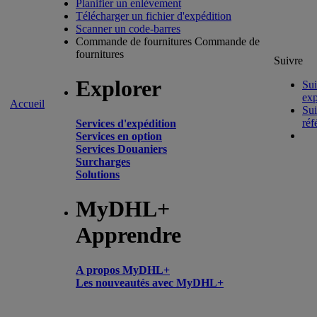
Planifier un enlèvement
Télécharger un fichier d'expédition
Scanner un code-barres
Commande de fournitures
Commande de
fournitures
Suivre
Explorer
Sui
exp
Accueil
Sui
réf
Services d'expédition
Services en option
Services Douaniers
Surcharges
Solutions
MyDHL+
Apprendre
A propos MyDHL+
Les nouveautés avec MyDHL+