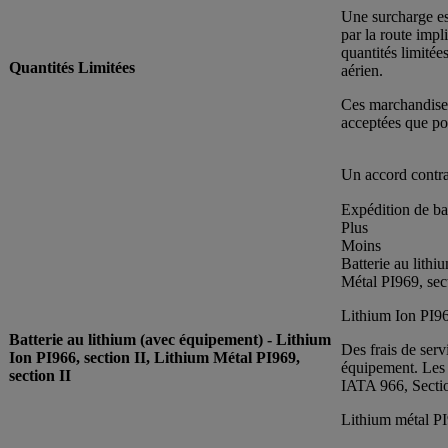
Une surcharge es
par la route imp
quantités limité
Quantités Limitées
aérien.
Ces marchandises
acceptées que po
Un accord contrac
Expédition de ba
Plus
Moins
Batterie au lithi
Métal PI969, sect
Lithium Ion PI96
Batterie au lithium (avec équipement) - Lithium
Des frais de serv
Ion PI966, section II, Lithium Métal PI969,
équipement. Les 
section II
IATA 966, Section
Lithium métal PI