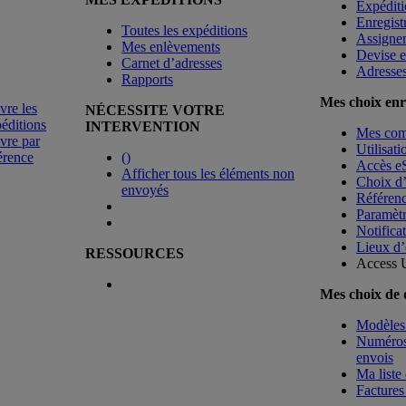
Expéditi
Enregist
Toutes les expéditions
Assigne
Mes enlèvements
Devise e
Carnet d’adresses
Adresse
Rapports
Mes choix enr
vre les
NÉCESSITE VOTRE
éditions
INTERVENTION
Mes co
vre par
Utilisat
érence
(
)
Accès e
Afficher tous les éléments non
Choix d
envoyés
Référenc
Paramètr
Notificat
Lieux d’
RESSOURCES
Access 
Mes choix de
Modèles 
Numéros 
envois
Ma liste 
Factures