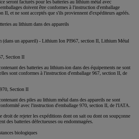
ice seront facturés pour les batteries au lithium métal avec
emballages doivent être conformes à l'instruction d'emballage
 II, et ne sont acceptés que s'ils proviennent d'expéditeurs agréés.
teries au lithium dans des appareils
m (dans un appareil) - Lithium Ion PI967, section II, Lithium Métal
7, Section II
contenant des batteries au lithium-ion dans des équipements ne sont
elles sont conformes à l'instruction d'emballage 967, section II, de
970, Section II
ontenant des piles au lithium métal dans des appareils ne sont
onformité avec l'instruction d'emballage 970, section II, de l'IATA.
 droit de rejeter les expéditions dont on sait ou dont on soupçonne
nent des batteries défectueuses ou endommagées.
stances biologiques