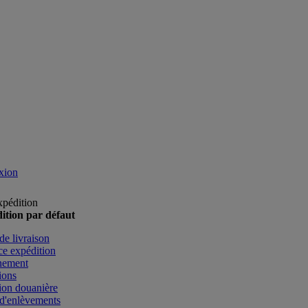
xion
xpédition
ition par défaut
de livraison
e expédition
nement
ions
ion douanière
d'enlèvements