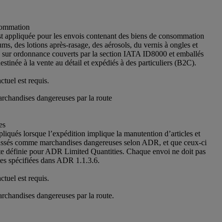
sommation
t appliquée pour les envois contenant des biens de consommation
ums, des lotions après-rasage, des aérosols, du vernis à ongles et
sur ordonnance couverts par la section IATA ID8000 et emballés
stinée à la vente au détail et expédiés à des particuliers (B2C).
tuel est requis.
rchandises dangereuses par la route
es
pliqués lorsque l’expédition implique la manutention d’articles et
lassés comme marchandises dangereuses selon ADR, et que ceux-ci
ite définie pour ADR Limited Quantities. Chaque envoi ne doit pas
tes spécifiées dans ADR 1.1.3.6.
tuel est requis.
rchandises dangereuses par la route.