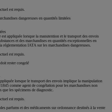
tuel est requis.
rchandises dangereuses en quantités limitées
tées
e est appliquée lorsque la manutention et le transport des envois
ubstances et des marchandises en quantités exceptionnelles en
la réglementation IATA sur les marchandises dangereuses.
tuel est requis.
doit rester congelé
5
ppliquée lorsque le transport des envois implique la manipulation
N1845 comme agent de congélation pour les marchandises non
s que les spécimens de diagnostic.
tuel est requis.
des parfums et des médicaments sur ordonnance destinés à la vente