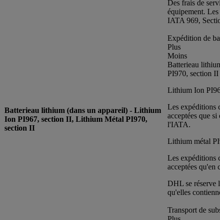
Des frais de serv
équipement. Les 
IATA 969, Section
Expédition de bat
Plus
Moins
Batterieau lithiu
PI970, section II
Lithium Ion PI96
Les expéditions 
Batterieau lithium (dans un appareil) - Lithium
acceptées que si 
Ion PI967, section II, Lithium Métal PI970,
l'IATA.
section II
Lithium métal PI
Les expéditions c
acceptées qu'en c
DHL se réserve le
qu'elles contien
Transport de sub
Plus