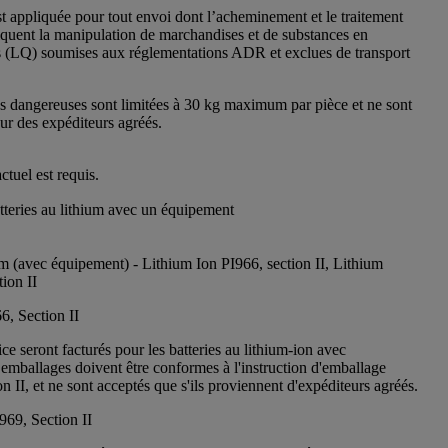
t appliquée pour tout envoi dont l’acheminement et le traitement
liquent la manipulation de marchandises et de substances en
es (LQ) soumises aux réglementations ADR et exclues de transport
 dangereuses sont limitées à 30 kg maximum par pièce et ne sont
ur des expéditeurs agréés.
tuel est requis.
tteries au lithium avec un équipement
um (avec équipement) - Lithium Ion PI966, section II, Lithium
ion II
6, Section II
ice seront facturés pour les batteries au lithium-ion avec
emballages doivent être conformes à l'instruction d'emballage
 II, et ne sont acceptés que s'ils proviennent d'expéditeurs agréés.
969, Section II