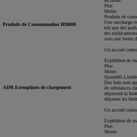
au détail.
Plus
Moins
Produits de con
Une surcharge es
Produits de Consommation ID8000
tels que des parf
des médicaments 
sous une forme de
Un accord contrac
Expédition de ma
Plus
Moins
Quantités Limité
Des frais sont ap
ADR Exemptions de chargement
de substances c
dépassent la lim
dépasser les limi
Un accord contrac
Expédition de ma
Plus
Moins