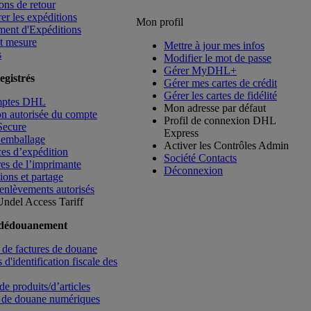
ons de retour
rer les expéditions
Mon profil
ment d'Expéditions
t mesure
Mettre à jour mes infos
s
Modifier le mot de passe
Gérer MyDHL+
egistrés
Gérer mes cartes de crédit
Gérer les cartes de fidélité
mptes DHL
Mon adresse par défaut
ion autorisée du compte
Profil de connexion DHL
Secure
Express
’emballage
Activer les Contrôles Admin
es d’expédition
Société Contacts
es de l’imprimante
Déconnexion
ions et partage
enlèvements autorisés
Undel
Access Tariff
 dédouanement
de factures de douane
d'identification fiscale des
de produits/d’articles
 de douane numériques