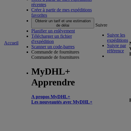
récentes
Créer à partir de mes expéditions
favorites
Obtenir un tarif et une estimation
Suivre
de délai
Planifier un enlèvement
Suivre les
Télécharger un fichier
expéditions
d'expédition
Accueil
Suivre par
Scanner un code-barres
référence
Commande de fournitures
Commande de fournitures
MyDHL+
Apprendre
A propos MyDHL+
Les nouveautés avec MyDHL+