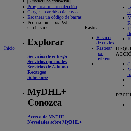
Obtener una cotización
Programar una recolección
T
Cargar un archivo de envío
e
Escanear un código de barras
M
Pedir suministros
Pedir
R
suministros
Rastrear
L
d
Rastreo
R
Explorar
de envíos
Inicio
Rastrear
REQU
por
ACCI
Servicios de entrega
referencia
Servicios opcionales
(
)
Servicios de Aduana
V
Recargos
n
Soluciones
MyDHL+
RECU
Conozca
Acerca de MyDHL+
Novedades sobre MyDHL+