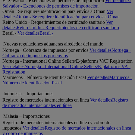
El Salvador - Exenciones de permisos de importación
Ver detalles
El
Salvador - Exenciones de permisos de importación
Omán - Se requiere identificación para envíos a Oman
Ver
detalles
Omán - Se requiere identificación para envíos a Oman
Reino Unido - Requerimientos de certificado sanitario
Ver
detalles
Reino Unido - Requerimientos de certificado sanitario
Brasil -
Ver detalles
Brasil -
Nuevas regulaciones aduaneras alrededor del mundo
Noruega - Cobranza de impuestos por envíos
Ver detalles
Noruega -
Cobranza de impuestos por envíos
Noruega - International Online Sellers/E-platforms VAT Registration
Ver detalles
Noruega - International Online Sellers/E-platforms VAT
Registration
Marruecos - Número de identificación fiscal
Ver detalles
Marruecos -
Número de identificación fiscal
Indonesia – Importaciones
Registro de mercados internacionales en línea
Ver detalles
Registro
de mercados internacionales en línea
Malasia – Importaciones
Registro de mercados internacionales en línea y cobro de
impuestos
Ver detalles
Registro de mercados internacionales en línea
y cobro de impuestos