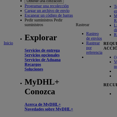
Obtener una cotización
Programar una recolección
T
Cargar un archivo de envío
e
Escanear un código de barras
M
Pedir suministros
Pedir
R
suministros
Rastrear
L
d
Rastreo
R
Explorar
de envíos
Inicio
Rastrear
REQU
por
ACCI
Servicios de entrega
referencia
Servicios opcionales
(
)
Servicios de Aduana
V
Recargos
n
Soluciones
MyDHL+
RECU
Conozca
Acerca de MyDHL+
Novedades sobre MyDHL+