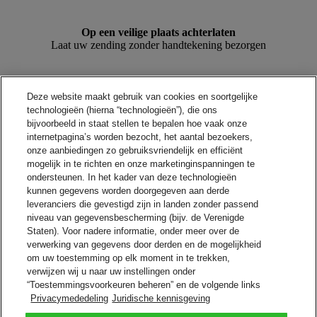
Op een veilige plaats achterlaten
Laat uw zending zonder handtekening bezorgen
Servicepunt of kluisje, afleveren aan buurman, conciërge of
Deze website maakt gebruik van cookies en soortgelijke
bewaker
technologieën (hierna “technologieën”), die ons
Laat uw zending achter bij de afgesproken persoon
bijvoorbeeld in staat stellen te bepalen hoe vaak onze
internetpagina’s worden bezocht, het aantal bezoekers,
onze aanbiedingen zo gebruiksvriendelijk en efficiënt
Service Point of kluisje
mogelijk in te richten en onze marketinginspanningen te
Afhalen bij een nabijgelegen DHL Servicepunt of kluisje
ondersteunen. In het kader van deze technologieën
kunnen gegevens worden doorgegeven aan derde
Alternatief adres
leveranciers die gevestigd zijn in landen zonder passend
Stuur uw zending door naar een ander adres
niveau van gegevensbescherming (bijv. de Verenigde
Staten). Voor nadere informatie, onder meer over de
verwerking van gegevens door derden en de mogelijkheid
Vakantie vasthouden
om uw toestemming op elk moment in te trekken,
We bewaren uw zending terwijl u op vakantie bent
verwijzen wij u naar uw instellingen onder
“Toestemmingsvoorkeuren beheren” en de volgende links
Privacymededeling
Juridische kennisgeving
Beheer uw zending met On Demand Delivery.
Meld u nu aan