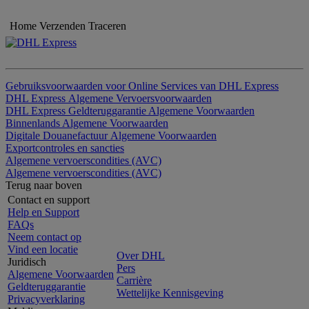
Home
Verzenden
Traceren
Gebruiksvoorwaarden voor Online Services van DHL Express
DHL Express Algemene Vervoersvoorwaarden
DHL Express Geldteruggarantie Algemene Voorwaarden
Binnenlands Algemene Voorwaarden
Digitale Douanefactuur Algemene Voorwaarden
Exportcontroles en sancties
Algemene vervoerscondities (AVC)
Algemene vervoerscondities (AVC)
Terug naar boven
Contact en support
Help en Support
FAQs
Neem contact op
Vind een locatie
Over DHL
Juridisch
Pers
Algemene Voorwaarden
Carrière
Geldteruggarantie
Wettelijke Kennisgeving
Privacyverklaring