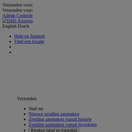
Verzenden voor:
Verzenden voor:
Admin Controle
English
Dutch
Help en Support
Vind een locatie
Verzenden
Start nu
Nieuwe zending aanmaken
Zending aanmaken vanuit historie
Zending aanmaken vanuit favorieten
Bereken tarief en transittijd