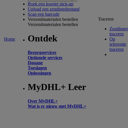
Boek een koerier pick-up
Upload een zendingsbestand
Scan een barcode
Traceren
Verzendmaterialen bestellen
Verzendmaterialen bestellen
Zendinge
traceren
Ontdek
Home
Op
referentie
traceren
Bezorgservices
Optionele services
Douane
Toeslagen
Oplossingen
MyDHL+ Leer
Over MyDHL+
Wat is er nieuw met MyDHL+