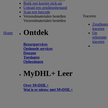
Boek een koerier pick-up
Upload een zendingsbestand
Scan een barcode
Traceren
Verzendmaterialen bestellen
Verzendmaterialen bestellen
Zendinge
traceren
Ontdek
Home
Op
referentie
traceren
Bezorgservices
Optionele services
Douane
Toeslagen
Oplossingen
MyDHL+ Leer
Over MyDHL+
Wat is er nieuw met MyDHL+