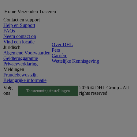
Home
Verzenden
Traceren
Contact en support
Help en Support
FAQs
Neem contact op
Vind een locatie
Over DHL
Juridisch
Pers
Algemene Voorwaarden
Carrière
Geldteruggarantie
Wettelijke Kennisgeving
Privacyverklaring
Meldingen
Fraudebewustzijn
Belangrijke informatie
Volg
2026 © DHL Group - All
Toestemmingsinstellingen
ons
rights reserved