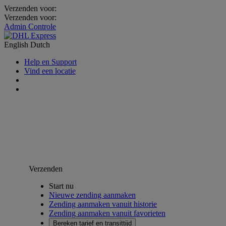
Verzenden voor:
Verzenden voor:
Admin Controle
English
Dutch
Help en Support
Vind een locatie
Verzenden
Start nu
Nieuwe zending aanmaken
Zending aanmaken vanuit historie
Zending aanmaken vanuit favorieten
Bereken tarief en transittijd