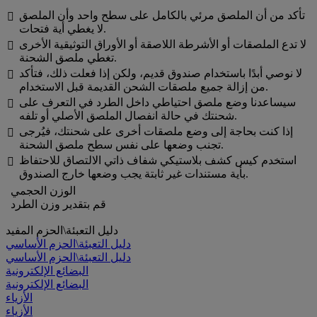
تأكد من أن الملصق مرئي بالكامل على سطح واحد وأن الملصق

لا يغطي أية فتحات.
لا تدع الملصقات أو الأشرطة اللاصقة أو الأوراق التوثيقية الأخرى

تغطي ملصق الشحنة.
لا نوصي أبدًا باستخدام صندوق قديم، ولكن إذا فعلت ذلك، فتأكد

من إزالة جميع ملصقات الشحن القديمة قبل الاستخدام.
سيساعدنا وضع ملصق احتياطي داخل الطرد في التعرف على

شحنتك في حالة انفصال الملصق الأصلي أو تلفه.
إذا كنت بحاجة إلى وضع ملصقات أخرى على شحنتك، فيُرجى

تجنب وضعها على نفس سطح ملصق الشحنة.
استخدم كيس كشف بلاستيكي شفاف ذاتي الالتصاق للاحتفاظ

بأية مستندات غير ثابتة يجب وضعها خارج الصندوق.
الوزن الحجمي
قم بتقدير وزن الطرد
دليل التعبئة\الحزم المفيد
دليل التعبئة\الحزم الأساسي
دليل التعبئة\الحزم الأساسي
البضائع الإلكترونية
البضائع الإلكترونية
الأزياء
الأزياء