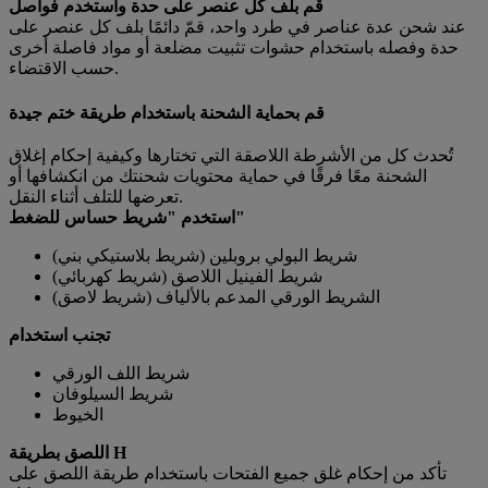
قم بلف كل عنصر على حدة واستخدم فواصل
عند شحن عدة عناصر في طرد واحد، قمّ دائمًا بلف كل عنصر على
حدة وفصله باستخدام حشوات تثبيت مضلعة أو مواد فاصلة أخرى
حسب الاقتضاء.
قم بحماية الشحنة باستخدام طريقة ختم جيدة
تُحدث كل من الأشرطة اللاصقة التي تختارها وكيفية إحكام إغلاق
الشحنة معًا فرقًا في حماية محتويات شحنتك من انكشافها أو
تعرضها للتلف أثناء النقل.
استخدم "شريط حساس للضغط"
شريط البولي بروبلين (شريط بلاستيكي بني)
شريط الفينيل اللاصق (شريط كهربائي)
الشريط الورقي المدعم بالألياف (شريط لاصق)
تجنب استخدام
شريط اللف الورقي
شريط السيلوفان
الخيوط
اللصق بطريقة H
تأكد من إحكام غلق جميع الفتحات باستخدام طريقة اللصق على