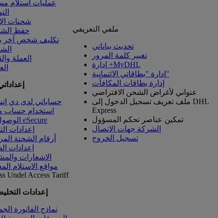
عمليات استلام م
الت
شحنات الإ
ملفي التعريفي
حفظ الشح
تكليف شخص آخر بإ
تحديث بياناتي
الش
تغيير كلمة المرور
العملة وال
إدارة +MyDHL
الع
إدارة "بطاقاتي الائتمانية"
إدارة بطاقات المكافآت
إعدادات
عنواني لأغراض الشحن الافتراضي
ملف تعريف تسجيل الدخول إلى DHL
حساباتي لدى دي إت
Express
استخدام حساب م
تمكين عناصر تحكم المسؤول
الوصول إلى eSecure
الشركة جهات الاتصال
إعدادات الت
تسجيل الخروج
أرقام الشحنة المر
إعدادات الط
الإشعارات والمش
مواقع الاستلام الم
ss Undel
Access Tariff
إعدادات التخلي
نماذج الفاتورة الج