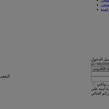
لشحن
لشحن
رقمية
يل الدخول
 الإلكتروني
التعقب
 بياناتي
ة آمنة على