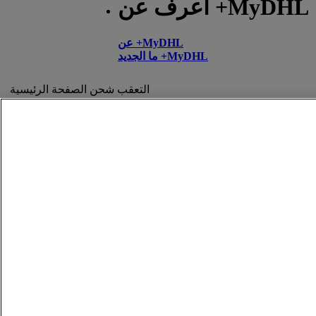
اعرف عن +MyDHL
عن +MyDHL
ما الجديد +MyDHL
التعقب
شحن
الصفحة الرئيسية
تقارير
الاتصال والدعم
المساعدة والدعم
الأسئلة المتداولة
يُرجى الاتصال بنا
العثور على موقع
نبذة عن دي إتش إل
الشؤون القانونية
اضغط على
الأحكام والشروط
الوظائف
ضمان استرداد المال
إشعارات قانونية
إشعار الخصوصية
التنبيهات
تنبيه حول الاحتيال
معلومات مهمة