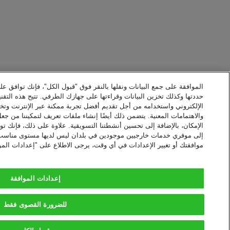
الموافقة على جمع البيانات ونقلها بالنقر فوق "قبول الكل"، فإنك توافق عل
حددتها وكذلك تخزين البيانات وقراءتها على جهازك الطرفي. تتيح هذه التقني
الإلكتروني واستخدامه من أجل تقديم أفضل تجربة ممكنة عبر الإنترنت وت
والاهتمامات المعنية. يتضمن ذلك أيضًا إنشاء ملفات تعريف لتمكيننا من جع
الإمكان، بالإضافة إلى تحسين أنشطتنا التسويقية. علاوة على ذلك، فإنك توا
إلى موفري خدمات خارجيين موجودين في بلدان ليس لديها مستوى مناسب من 
موافقتك أو تغيير الإعدادات في أي وقت، يرجى الاطلاع على "إعدادات المو
إعدادات الموافقة
للضرورة القصوى فقط