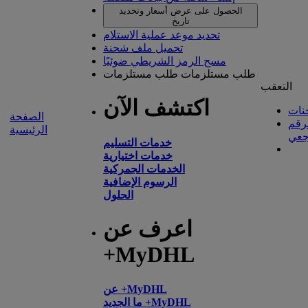
الحصول على عرض أسعار وتحديد
تاريخ
تحديد موعد عملية الاستلام
تحميل ملف شحنة
مسح الرمز الشريطي ضوئيًا
طلب مستلزمات
طلب مستلزمات
التعقب
اكتشف الآن
نات
الصفحة
لرقم
الرئيسية
جعي
خدمات التسليم
خدمات اختيارية
الخدمات الجمركية
الرسوم الإضافية
الحلول
اعرف عن
+MyDHL
عن +MyDHL
ما الجديد +MyDHL