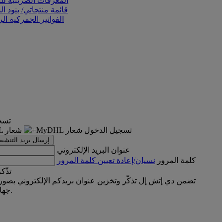
المعرفات الضريبية ل
قائمة منتجاتي/ بنود ا
الفواتير الجمركية ال
تسج
تسجيل الدخول
إرسال بريد التنشيط
عنوان البريد الإلكتروني
كلمة المرور
نسيان/إعادة تعيين كلمة المرور
تذّكر
تضمن دي إتش إل تذكّر وتخزين عنوان بريدكم الإلكتروني بصور
جهازكم الحالي.