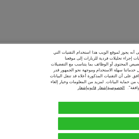
ى أنه يجوز لموقع الويب هذا استخدام التقنيات التي
ات إجراء تحليلات فردية للزيارات إلى موقعنا
خصيص المحتوى أو الوظائف بما يتناسب مع التفضيلات
ل خدماتنا سهلة الاستخدام وموجهة نحو الجمهور قدر
فق على أن التقنيات المذكورة أعلاه قد تنقل البيانات
حماية البيانات. لمزيد من المعلومات وخيار إلغاء
افقة".
الخصوصيةإشعار
قانونيإشعار