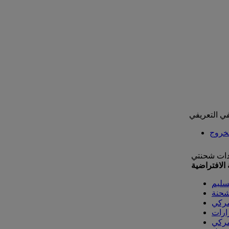
ي التعريفي
خروج
دات شحنتي
الافتراضية
سليم
شحنة
مركي
رارات
مركي