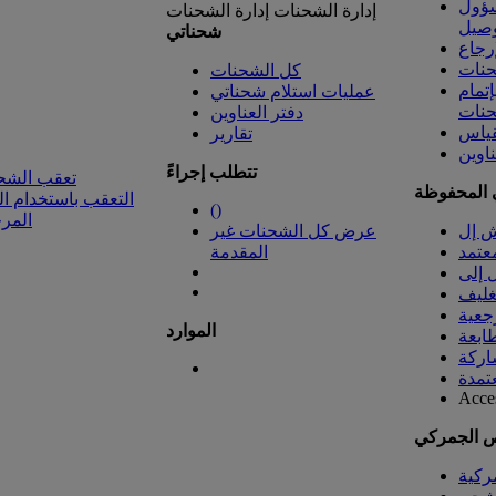
سؤول
إدارة الشحنات
إدارة الشحنات
وصيل
شحناتي
رجاع
نات
كل الشحنات
تمام
عمليات استلام شحناتي
حنات
دفتر العناوين
قياس
تقارير
ناوين
تتطلب إجراءً
تعقب الشح
ي المحفوظة
التعقب باستخدام ا
(
)
المر
ش إل
عرض كل الشحنات غير
عتمد
المقدمة
غليف
جعية
الموارد
ابعة
اركة
عتمدة
Acce
ص الجمركي
مركية