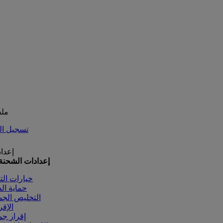
ملف
تسجيل ال
إعدا
إعدادات الشحنة 
خيارات الت
حماية ال
التخليص الج
الإق
إقرار ج