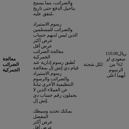
والضرائب، مما يسمح
بتأجيل الدفع حتى تاريخ
مُتفق عليه.
رسوم الاستيراد
والضرائب للمستلمين
الذين ليس لديهم حساب
عرض أكثر
عرض أقل
معالجة الضرائب
110.00ريال
الجمركية
سعودي او
معالجة
تُطبق رسوم إدارية عند
2% من
لكل شحنة
الضرائب
قيام دي إتش إل بمعالجة
الرسوم
الجمركية
رسوم الاستيراد
أيهما أعلى
والضرائب والرسوم
التنظيمية الأخرى نيابةً
عن العملاء الذين لا
يحملون رقم حساب دي
إتش إل.
يمكنك تحديد وسيطك
المفضل
عرض أكثر
عرض أقل