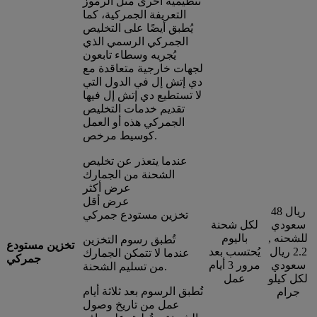
تنظيمية أخرى مثل الرموز
التعريفة الجمركية، كما
يُطبق أيضًا على التخليص
الجمركي الرسمي الذي
يُجريه وسطاء تابعون
لجهات خارجية متعاقدة مع
دي إتش إل في الدول التي
لا تستطيع دي إتش إل فيها
تقديم خدمات التخليص
الجمركي هذه أو العمل
كوسيط مرخص.
عندما يتعذر عن تخليص
الشحنة من الجمارك
عرض أكثر
عرض أقل
48 ريال
تخزين مستودع جمركي
سعودي
لكل شحنة
للشحنه ,
باليوم
تُطبق رسوم التخزين
تخزين مستودع
2.2 ريال
يُحتسب بعد
عندما لا تتمكن الجمارك
جمركي
سعودي
مرور 3 أيام
من تسليم الشحنة.
لكل كيلو
عمل
تُطبق الرسوم بعد ثلاثة أيام
جرام
عمل من تاريخ وصول