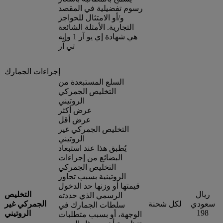
رسوم تفضيلية في المقصد
و/أو الامتثال للحواجز
التجارية. الأمثلة الشائعة
هي شهادة إي يو آر 1 وإيه
تي آر
إجراءات الجمارك
السلع المستبعدة من
التخليص الجمركي
الروتيني
عرض أكثر
عرض أقل
التخليص الجمركي غير
الروتيني
يُطبق هذا عند استبعاد
البضائع من إجراءات
التخليص الجمركي
الروتينية بسبب تجاوز
قيمتها أو وزنها حد الدخول
ريال
التخليص
الرسمي الذي حددته
سعودي
لكل شحنة
الجمركي غير
سلطات الجمارك في
198
الروتيني
الوجهة، أو بسبب متطلبات