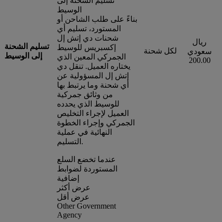
تسليم الشحنة إلى
الوسيط
بناءً على طلب الشاحن أو
المستورد، تسليم أي
شحنات دي إتش إل
ريال
تسليم الشحنة
إكسبريس للوسيط
لكل شحنة
سعودي
إلى الوسيط
الجمركي المعين الذي
200.00
يختاره العميل. تنقل دي
إتش إل المسؤولية عن
أي شحنة وما يرتبط بها
من وثائق جمركية
للوسيط الذي يحدده
العميل لإجراء التخليص
الجمركي وإجراء الخطوة
النهائية في عملية
التسليم.
عندما تخضع السلع
المستوردة لضوابط
إضافية
عرض أكثر
عرض أقل
Other Government
Agency