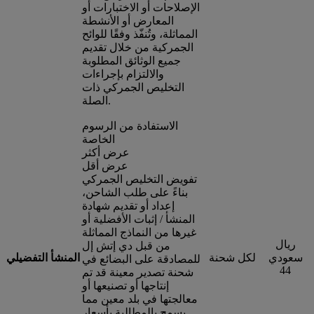
الإصلاحات أو الاختبارات أو
المعارض أو الأنشطة
المماثلة، وتُنفّذ وفقًا للوائح
الجمركية من خلال تقديم
جميع الوثائق المطلوبة
والالتزام بإجراءات
التخليص الجمركي ذات
الصلة.
الاستفادة من الرسوم
الخاصة
عرض أكثر
عرض أقل
تفويض التخليص الجمركي
بناءً على طلب الشاحن،
إعداد أو تقديم شهادة
المنشأ / إثبات الأفضلية أو
غيرها من النماذج المماثلة
ريال
من قبل دي إتش إل
سعودي
لكل شحنة
المنشأ التفضيلي
للمصادقة على البضائع في
44
شحنة تصدير معينة قد تم
إنتاجها أو تصنيعها أو
معالجتها في بلد معين مما
يسمح بالمطالبة بأسعار