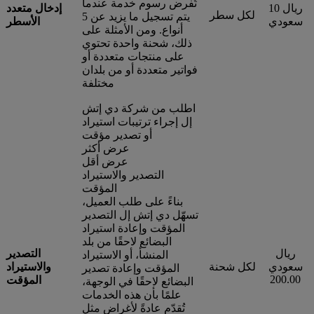
تُفرض رسوم خدمة عندما
10 ريال
إدخال متعدد
لكل سطر
يتم تسجيل ما يزيد عن 5
سعودي
الأسطر
أنواع. ومن الأمثلة على
ذلك، شحنة واحدة تحتوي
على منتجات متعددة أو
فواتير متعددة أو من بلدان
مختلفة
اطلب من شركة دي إتش
إل إجراء ترتيبات استيراد
أو تصدير مؤقت
عرض أكثر
عرض أقل
التصدير والاستيراد
المؤقت
بناءً على طلب العميل،
تسهّل دي إتش إل التصدير
المؤقت وإعادة استيراد
البضائع لاحقًا من بلد
ريال
التصدير
المنشأ، أو الاستيراد
سعودي
لكل شحنة
والاستيراد
المؤقت وإعادة تصدير
200.00
المؤقت
البضائع لاحقًا في الوجهة،
علمًا بأن هذه الخدمات
تُقدّم عادةً لأغراض مثل