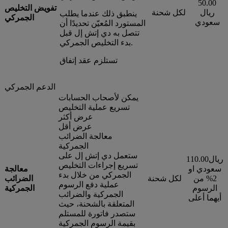
50.00
تفويض التخليص
ريال
لكل شحنة
ينطبق ذلك عندما يطلب
الجمركي
سعودي
المستورد المُعيّن تحديدًا أن
تتصل به دي إتش إل قبل
بدء التخليص الجمركي.
تستلزم عقد إتفاق
الدعم الجمركي
يمكن لأصحاب الحسابات
تسريع عملية التخليص
عرض أكثر
عرض أقل
معالجة الضرائب
الجمركية
ستعمل دي إتش إل على
110.00ريال
تسريع إجراءات التخليص
سعودي او
معالجة
الجمركي من خلال بدء
2% من
لكل شحنة
الضرائب
عملية دفع الرسوم
الرسوم
الجمركية
الجمركية والضرائب
أيهما أعلى
المتعلقة بالشحنة، حيث
ستصدر فاتورة للمستلم
بقيمة الرسوم الجمركية