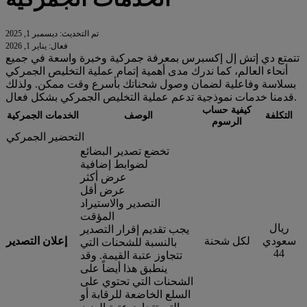
تم التحديث: ديسمبر 1, 2025
فعال: يناير 1, 2026
تتمتع دي إتش إل إكسبرس بمعرفة جمركية وخبرة واسعة في جميع
أنحاء العالم، كما ندرك مدى أهمية إتمام عملية التخليص الجمركي
بسلاسة وفاعلية لضمان وصول شحناتك بأسرع وقت ممكن. ولذلك
قدمنا خدمات نموذجية تدعم عملية التخليص الجمركي بشكل فعال.
كيفية حساب
التكلفة
الوصف
الخدمات الجمركية
الرسوم
التحضير الجمركي
تخضع تصدير البضائع
لضوابط إضافية
عرض أكثر
عرض أقل
التصدير والاستيراد
المؤقت
ريال
يجب تقديم إقرار التصدير
سعودي
لكل شحنة
إعلان التصدير
بالنسبة للشحنات التي
44
تتجاوز عتبة القيمة. وقد
ينطبق هذا أيضاً على
الشحنات التي تحتوي على
السلع الخاضعة للرقابة أو