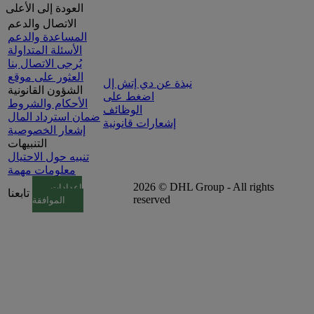
العودة إلى الأعلى
الاتصال والدعم
المساعدة والدعم
الأسئلة المتداولة
يُرجى الاتصال بنا
العثور على موقع
نبذة عن دي إتش إل
الشؤون القانونية
اضغط على
الأحكام والشروط
الوظائف
ضمان استرداد المال
إشعارات قانونية
إشعار الخصوصية
التنبيهات
تنبيه حول الاحتيال
معلومات مهمة
2026 © DHL Group - All rights
إعدادات
تابعنا
reserved
الموافقة