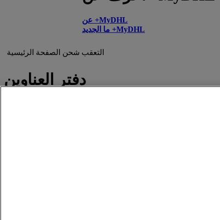
عن +MyDHL
ما الجديد +MyDHL
التعقب
شحن
الصفحة الرئيسية
دفتر العناوين
دفتر العناوين
البريد العالمي
قوائم المراسلة
الاتصال والدعم
المساعدة والدعم
الأسئلة المتداولة
يُرجى الاتصال بنا
العثور على موقع
نبذة عن دي إتش إل
الشؤون القانونية
اضغط على
الأحكام والشروط
الوظائف
ضمان استرداد المال
إشعارات قانونية
إشعار الخصوصية
التنبيهات