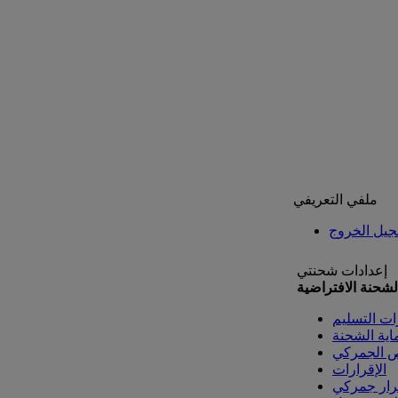
ملفي التعريفي
يل الخروج
إعدادات شحنتي
لشحنة الافتراضية
ات التسليم
اية الشحنة
ص الجمركي
الإقرارات
رار جمركي