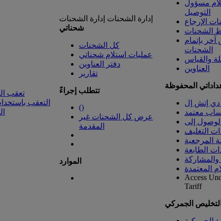
لام مسؤول
التوصيل
إدارة الشحنات
إدارة الشحنات
ت الإرجاع
شحناتي
 الشحنات
خر بإتمام
كل الشحنات
الشحنات
عمليات استلام شحناتي
لة والقياس
دفتر العناوين
العناوين
تقارير
داداتي المحفوظة
تتطلب إجراءً
تعقب ال
التعقب باستخدام
دي إتش إل
(
)
ال
ساب معتمد
عرض كل الشحنات غير
المقدمة
ات التغليف
ة المرجعية
ات الطابعة
 والمشاركة
الموارد
ام المعتمدة
Access Un
Tariff
التخليص الجمركي
رة الجمركية