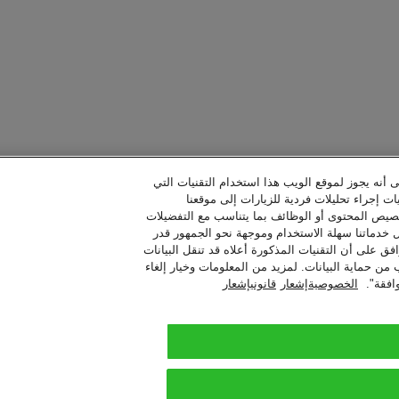
ى أنه يجوز لموقع الويب هذا استخدام التقنيات التي
ات إجراء تحليلات فردية للزيارات إلى موقعنا
خصيص المحتوى أو الوظائف بما يتناسب مع التفضيلات
ل خدماتنا سهلة الاستخدام وموجهة نحو الجمهور قدر
فق على أن التقنيات المذكورة أعلاه قد تنقل البيانات
حماية البيانات. لمزيد من المعلومات وخيار إلغاء
افقة".
الخصوصيةإشعار
قانونيإشعار