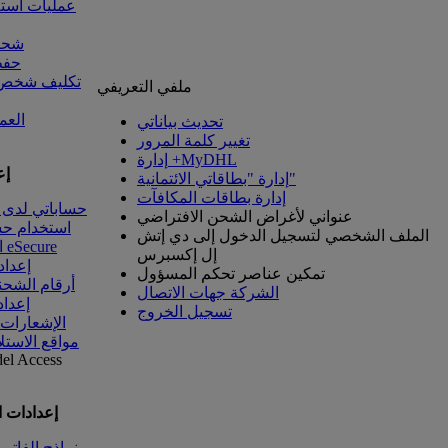
عمليات است
شحنا
حفظ
تكليف شخص آ
ملفي التعريفي
العم
تحديث بياناتي
تغيير كلمة المرور
إدارة +MyDHL
إع
إدارة "بطاقاتي الائتمانية"
إدارة بطاقات المكافآت
حساباتي لدى 
عنواني لأغراض الشحن الافتراضي
استخدام ح
الملف الشخصي لتسجيل الدخول إلى دي إتش
الوصول إلى eSecure
إل إكسبرس
إعداد
تمكين عناصر تحكم المسؤول
أرقام الشحن
الشركة جهات الاتصال
إعداد
تسجيل الخروج
الإشعارات
مواقع الاستل
del
Access
إعدادات 
نماذج الفاتو