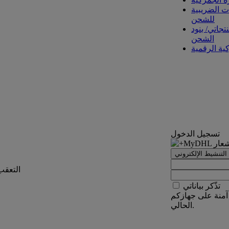
ت الضريبية
للشحن
تجاتي/ بنود
الشحن
كية الرقمية
تسجيل الدخول
التنشيط الإلكتروني
التعقب
تذّكر بياناتي
آمنة على جهازكم
الحالي.