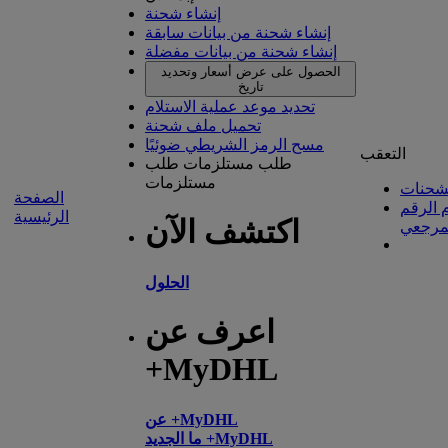
إنشاء شحنة
إنشاء شحنة من بيانات سابقة
إنشاء شحنة من بيانات مفضلة
الحصول على عرض أسعار وتحديد
تاريخ
تحديد موعد عملية الاستلام
تحميل ملف شحنة
مسح الرمز الشريطي ضوئيًا
التعقب
طلب مستلزمات
طلب
مستلزمات
شحنات
الصفحة
 الرقم
الرئيسية
اكتشف الآن
مرجعي
الحلول
اعرف عن
+MyDHL
عن +MyDHL
ما الجديد +MyDHL