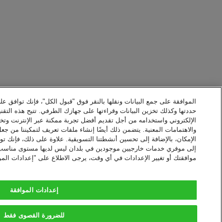
الموافقة على جمع البيانات ونقلها بالنقر فوق "قبول الكل"، فإنك توافق عل
حددتها وكذلك تخزين البيانات وقراءتها على جهازك الطرفي. تتيح هذه التقني
الإلكتروني واستخدامه من أجل تقديم أفضل تجربة ممكنة عبر الإنترنت وت
والاهتمامات المعنية. يتضمن ذلك أيضًا إنشاء ملفات تعريف لتمكيننا من جع
الإمكان، بالإضافة إلى تحسين أنشطتنا التسويقية. علاوة على ذلك، فإنك توا
إلى موفري خدمات خارجيين موجودين في بلدان ليس لديها مستوى مناسب من 
موافقتك أو تغيير الإعدادات في أي وقت، يرجى الاطلاع على "إعدادات المو
إعدادات الموافقة
للضرورة القصوى فقط