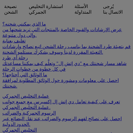
يُرجى
الأسئلة
استشارة التخليص
نصيحة
الاتصال بنا
المتداولة
الجمركي
الشحن
ما الذي يمكنني شحنه؟
عرض الإرشادات والقيود الخاصة بالمنتجات التي تريد شحنها من
وإلى دول متنوعة.
تغليف بعناية
قم بتعبئة طرد الشحنة بما يناسب رحلة الشحن اتبع نصائح وإرشادات
التعبئة المقررة لدينا وسوف يشكرك مستلمو الشحنة.
رحلة أي طرد
شاهد مسار شحنتك مع "دي إتش إل" وتعلَّم كيف يمكننا مساعدتك
في كل خطوة من خطوات الرحلة
ما الوثائق التي أحتاجها؟
احصل على معلومات ومشورة حول الوثائق المطلوبة لمرافقة
شحنتك.
عملية التخليص الجمركي
تعرف على كيفية تعامل دي إتش إل إكسبرس مع جميع جوانب
عملية التخليص الجمركي.
الرسوم الجمركية والضرائب
احصل على نصائح لفهم الرسوم والضرائب عند نقل البضائع عبر
الحدود الدولية.
التخليص الجمركي