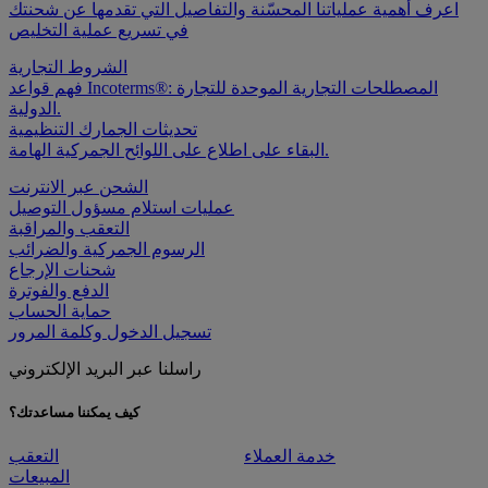
اعرف أهمية عملياتنا المحسّنة والتفاصيل التي تقدمها عن شحنتك
في تسريع عملية التخليص
الشروط التجارية
فهم قواعد Incoterms®: المصطلحات التجارية الموحدة للتجارة
الدولية.
تحديثات الجمارك التنظيمية
البقاء على اطلاع على اللوائح الجمركية الهامة.
الشحن عبر الانترنت
عمليات استلام مسؤول التوصيل
التعقب والمراقبة
الرسوم الجمركية والضرائب
شحنات الإرجاع
الدفع والفوترة
حماية الحساب
تسجيل الدخول وكلمة المرور
راسلنا عبر البريد الإلكتروني
كيف يمكننا مساعدتك؟
خدمة العملاء
التعقب
المبيعات