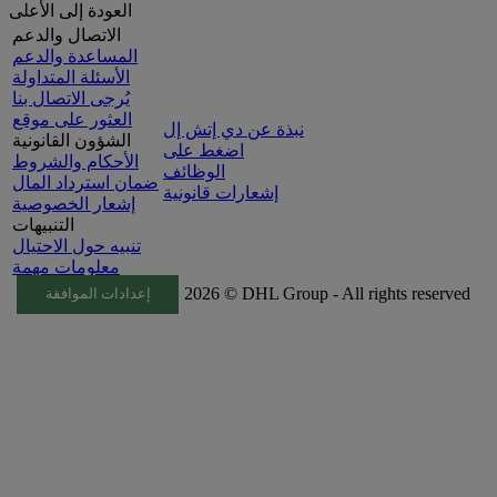
العودة إلى الأعلى
الاتصال والدعم
المساعدة والدعم
الأسئلة المتداولة
يُرجى الاتصال بنا
العثور على موقع
نبذة عن دي إتش إل
الشؤون القانونية
اضغط على
الأحكام والشروط
الوظائف
ضمان استرداد المال
إشعارات قانونية
إشعار الخصوصية
التنبيهات
تنبيه حول الاحتيال
معلومات مهمة
2026 © DHL Group - All rights reserved
إعدادات الموافقة