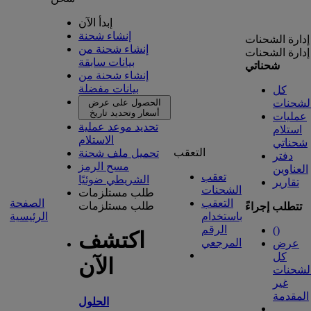
إبدأ الآن
إنشاء شحنة
إدارة الشحنات
إنشاء شحنة من
إدارة الشحنات
بيانات سابقة
شحناتي
إنشاء شحنة من
بيانات مفضلة
كل
لشحنات
الحصول على عرض
أسعار وتحديد تاريخ
عمليات
تحديد موعد عملية
استلام
الاستلام
شحناتي
التعقب
تحميل ملف شحنة
دفتر
مسح الرمز
العناوين
تعقب
الشريطي ضوئيًا
تقارير
الشحنات
طلب مستلزمات
التعقب
الصفحة
طلب مستلزمات
تتطلب إجراءً
باستخدام
الرئيسية
الرقم
(
)
اكتشف
المرجعي
عرض
كل
الآن
لشحنات
غير
المقدمة
الحلول