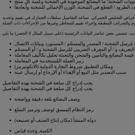
ات الشحنة؛ ما البضائع الموجودة في الشحنة وكمية كل منتج
د الطرود / القطع في الشحنة، الوزن الإجمالي للشحنة وأبعادها
ك لأغراض التخليص الجمركي. تساعد التفاصيل سلطات الجمارك في تقييم وتحديد
مُرسل الشحنة / المصدر والمستلم / المستورد وبيانات الاتصال
لتعريف و / أو المعرف الضريبي لمُرسل الشحنة و / أو المستلم
تكاليف المعاملة ‎مثل قيمة البضائع والتأمين والشحن والتعبئة
رمز العملة المُستخدمة في المعاملة
شروط التجارة الدولية (الانكوتيرمز)‎ ومكان التطبيق
سبب التصدير مثل البيع أو الإهداء أو الإرجاع أو إرسال عينة
يجب إدراج كل سلعة في الشحنة بهذه التفاصيل
يجب إدراج كل سلعة في الشحنة بهذه التفاصيل
وصف البضائع بلغة دقيقة وواضحة
رمز النظام المنسق لوصف وترميز السلع
دولة المنشأ (مكان إنتاج الصنف أو تصنيعه)
الكمية, وحدة قياس