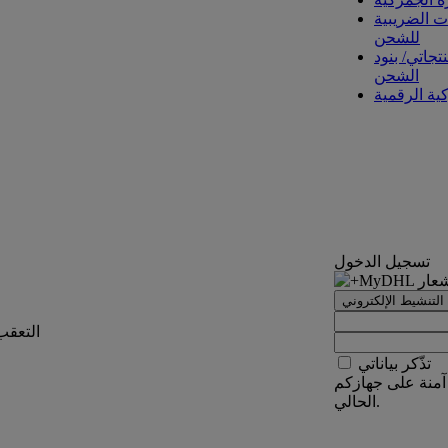
ت الضريبية
للشحن
تجاتي/ بنود
الشحن
كية الرقمية
تسجيل الدخول
التنشيط الإلكتروني
التعقب
تذّكر بياناتي
آمنة على جهازكم
الحالي.