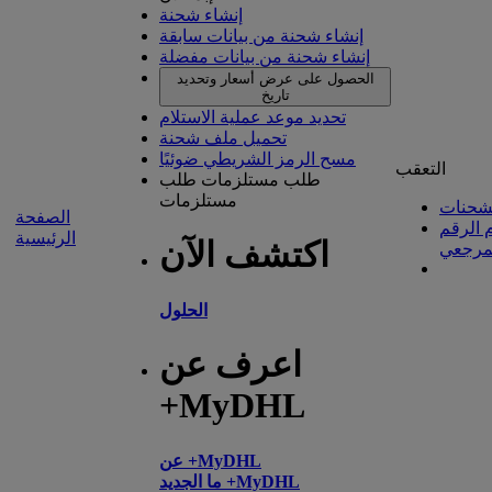
إنشاء شحنة
إنشاء شحنة من بيانات سابقة
إنشاء شحنة من بيانات مفضلة
الحصول على عرض أسعار وتحديد
تاريخ
تحديد موعد عملية الاستلام
تحميل ملف شحنة
مسح الرمز الشريطي ضوئيًا
التعقب
طلب مستلزمات
طلب
مستلزمات
شحنات
الصفحة
 الرقم
الرئيسية
اكتشف الآن
مرجعي
الحلول
اعرف عن
+MyDHL
عن +MyDHL
ما الجديد +MyDHL