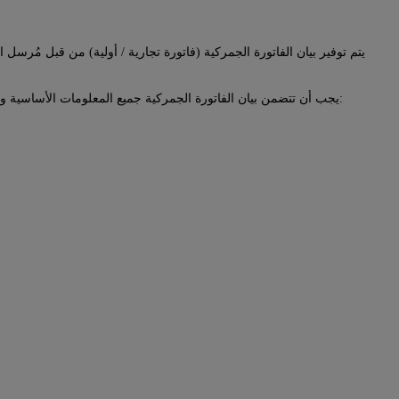
يتم توفير بيان الفاتورة الجمركية (فاتورة تجارية / أولية) من قبل مُ
يجب أن تتضمن بيان الفاتورة الجمركية جميع المعلومات الأساسية والتفاصيل الكاملة للسلع من أجل إجراء تخليص جمركي فعال وفي الوقت المناسب. تتضمن بعض عناصر البيانات الرئيسية (على سبيل المثال لا الحصر) ما يلي: