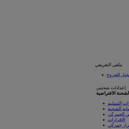
ملفي التعريفي
يل الخروج
إعدادات شحنتي
لشحنة الافتراضية
ات التسليم
اية الشحنة
ص الجمركي
الإقرارات
رار جمركي