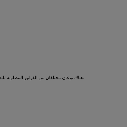
هناك نوعان مختلفان من الفواتير المطلوبة للتخليص الجمركي: فاتورة تجارية أو فاتورة أولية. تعتمد الفاتورة التي تستخدمها على الغرض من الشحنة واللوائح المعمول بها في البلدان المعنية.