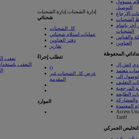
لام مسؤول
التوصيل
إدارة الشحنات
إدارة الشحنات
ت الإرجاع
شحناتي
 الشحنات
خر بإتمام
كل الشحنات
الشحنات
عمليات استلام شحناتي
لة والقياس
دفتر العناوين
العناوين
تقارير
داداتي المحفوظة
تتطلب إجراءً
تعقب ال
التعقب باستخدام
دي إتش إل
(
)
ال
ساب معتمد
عرض كل الشحنات غير
المقدمة
ات التغليف
ة المرجعية
ات الطابعة
 والمشاركة
الموارد
ام المعتمدة
Access Un
Tariff
التخليص الجمركي
رة الجمركية