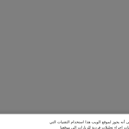
ى أنه يجوز لموقع الويب هذا استخدام التقنيات التي
ات إجراء تحليلات فردية للزيارات إلى موقعنا