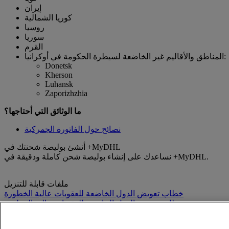
إيران
كوريا الشمالية
روسيا
سوريا
القرم
المناطق والأقاليم غير الخاضعة لسيطرة الحكومة في أوكرانيا:
Donetsk
Kherson
Luhansk
Zaporizhzhia
ما الوثائق التي أحتاجها؟
نصائح حول الفاتورة الجمركية
أنشئ بوليصة شحنتك في +MyDHL
نساعدك على إنشاء بوليصة شحن كاملة ودقيقة في +MyDHL.
ملفات قابلة للتنزيل
خطاب تعويض الدول الخاضعة للعقوبات عالية الخطورة
خطاب تعويض الدول الخاضعة للعقوبات عالية الخطورة
إرشادات عملاء الجمركية لدى "دي إتش إل إكسبريس جلوبال"
إرشادات عملاء الجمركية لدى "دي إتش إل إكسبريس جلوبال"