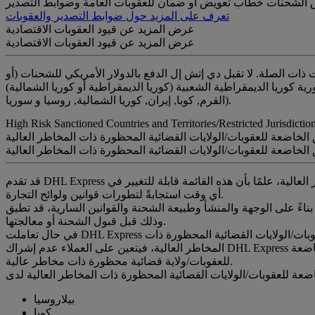
تعرف على المزيد حول ضوابط التصدير والعقوبات
عرض المزيد عن قيود العقوبات الاقتصادية
عرض المزيد عن قيود العقوبات الاقتصادية
ت ذات الصلة. لا تقبل دي إتش إل الدفع بالدولار الأمريكي للشحنات (أو
الديمقراطية الشعبية (كوريا الديمقراطية أو كوريا الشمالية). (i.e. بيلاروسيا,
القرم, كوبا, إيران, كوريا الشمالية, روسيا و سوريا).
High Risk Sanctioned Countries and Territories/Restricted Jurisdictio
الخاضعة للعقوبات/الولايات القضائية المحظورة ذات المخاطر العالية
الخاضعة للعقوبات/الولايات القضائية المحظورة ذات المخاطر العالية
قد تقدم DHL Express خدمات محدودة أو لا تقدم أي خدمات على الإطلاق من وإلى الدول والمناطق الخاضعة للعقوبات/الولايات القضائية المحظورة ذات المخاطر العالية، علمًا بأن هذه القائمة قابلة للتغيير في
أي وقت استجابةً لتطورات قوانين ولوائح التجارة.
بناءً على الوجهة والمنشأ وطبيعة الشحنة والقوانين السارية، قد تطبق DHL Express إجراءات تدقيق إضافية، تشمل طلب معلومات أو وثائق إضافية من العملاء، مثل خطاب الضمان أو ضمانات أخرى مماثلة،
وذلك قبل قبول الشحنة أو معالجتها.
في حال تعاملت DHL Express مع جزء فقط من عملية نقل البضائع (شحنة أو سلسلة توريد) ولم تكن تنقل البضائع مباشرةً من أو إلى الدول والمناطق الخاضعة للعقوبات/الولايات القضائية المحظورة ذات
المخاطر العالية، فيتعين على العملاء عدم إشراك DHL Express في أي جزء من عملية النقل إذا كانت المعاملة الإجمالية تنشأ من، أو متجهة إلى، أو تتعلق بأي شكل من الأشكال بشخص أو دولة أو منطقة خاضعة
للعقوبات/ولاية قضائية محظورة ذات مخاطر عالية.
بيلاروسيا
كوبا