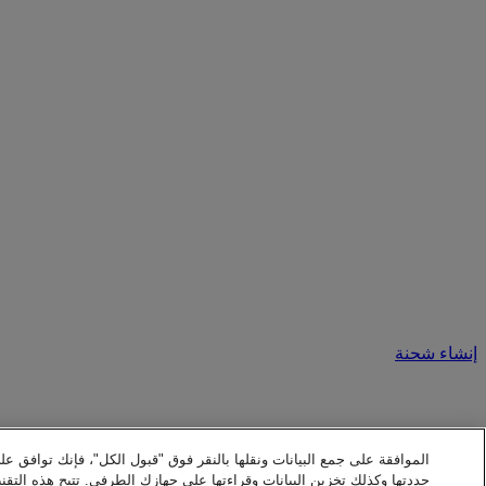
إنشاء شحنة
الموافقة على جمع البيانات ونقلها بالنقر فوق "قبول الكل"، فإنك توافق عل
حددتها وكذلك تخزين البيانات وقراءتها على جهازك الطرفي. تتيح هذه التقني