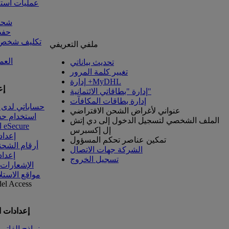
عمليات است
شحنا
حفظ
تكليف شخص آ
ملفي التعريفي
العم
تحديث بياناتي
تغيير كلمة المرور
إدارة +MyDHL
إع
إدارة "بطاقاتي الائتمانية"
إدارة بطاقات المكافآت
حساباتي لدى 
عنواني لأغراض الشحن الافتراضي
استخدام ح
الملف الشخصي لتسجيل الدخول إلى دي إتش
الوصول إلى eSecure
إل إكسبرس
إعداد
تمكين عناصر تحكم المسؤول
أرقام الشحن
الشركة جهات الاتصال
إعداد
تسجيل الخروج
الإشعارات
مواقع الاستل
del
Access
إعدادات 
نماذج الفاتو