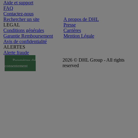
Aide et support
FAQ
Contactez-nous
Rechercher un site
A propos de DHL
LEGAL
Presse
Conditions générales
Carrières
Garantie Remboursement
Mention Légale
Avis de confidentialité
ALERTES
Alerte fraude
2026 © DHL Group - All rights
Paramètres de
reserved
consentement