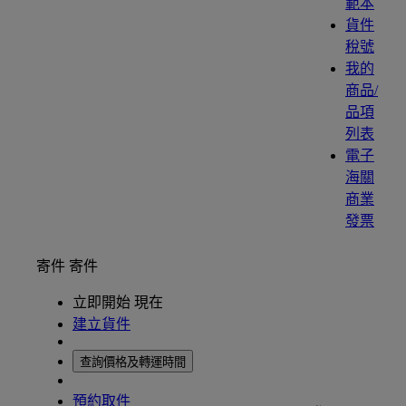
範本
貨件
稅號
我的
商品/
品項
列表
電子
海關
商業
發票
寄件
寄件
立即開始 現在
建立貨件
查詢價格及轉運時間
預約取件