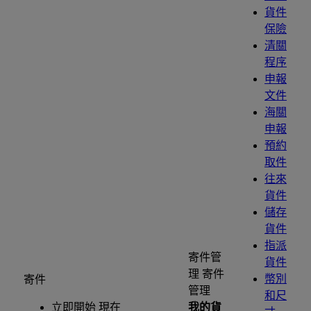
貨件
保險
清關
程序
申報
文件
海關
申報
預約
取件
往來
貨件
儲存
貨件
指派
寄件管
貨件
理
寄件
幣別
寄件
管理
和尺
立即開始 現在
我的貨