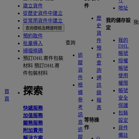
寸
建立貨件
件
地址
從歷史貨件中建立
歷
我的儲存設
從常用貨件中建立
我
史
定
查詢價格及轉運時間
貨
預約取件
我的
件
查詢
批量導入
DHL
預
掃描條碼
帳號
追
約
預訂DHL寄件包裝
授權
蹤
查
材料
預訂DHL寄
帳號
貨
詢
件包裝材料
使用
件
通
權限
根
訊
探索
帳號
首
據
錄
安全
頁
參
報
保護
考
表
快遞服務
包裝
訊
加值服務
等待操
設定
息
關務服務
作
貨件
追
附加費用
備註
蹤
解決方案
(
)