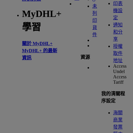
印表
未
機設
MyDHL+
列
定
印
學習
通知
貨
和分
件
享
關於 MyDHL+
授權
MyDHL+ 的最新
取件
資源
資訊
地址
Access
Undel
Access
Tariff
我的清關程
序設定
海關
商業
發票