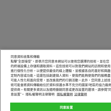
同意資料收集和傳輸
點擊“全部接受”，即表示您同意本網站可以使用您選擇的技術，並在您
的終端設備上存儲和讀取資料。這些技術可以對我們網站的訪問和使用
進行個性化分析，以便提供最佳的線上體驗，並根據各自的喜好和興趣
定制內容或功能。這還包括創建個人資料，使我們能夠使我們的服務盡
可能人性化和面向受眾，並改進我們的行銷活動。此外，您同意上述技
術可能會將資料傳輸給位於資料保護水準不充分的國家/地區的協力廠
提供商。有關更多資訊以及隨時撤銷同意或更改設置的選項，請參閱“
意設置”。 隱私權聲明法律聲明
隱私權聲明
法律聲明
同意設置