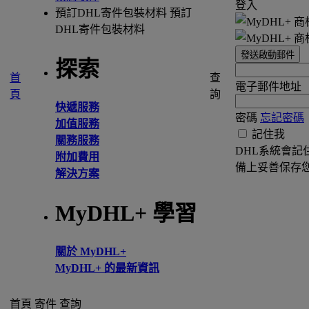
登入
預訂DHL寄件包裝材料
預訂
DHL寄件包裝材料
發送啟動郵件
探索
首
查
電子郵件地址
頁
詢
快遞服務
密碼
忘記密碼
加值服務
記住我
關務服務
DHL系統會記
附加費用
備上妥善保存
解決方案
MyDHL+ 學習
關於 MyDHL+
MyDHL+ 的最新資訊
首頁
寄件
查詢