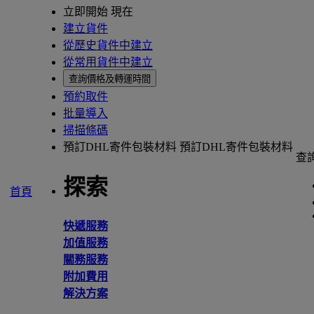
立即開始 現在
建立貨件
從歷史貨件中建立
從常用貨件中建立
查詢價格及轉運時間
預約取件
批量導入
掃描條碼
預訂DHL寄件包裝材料
預訂DHL寄件包裝材料
查
探索
首頁
快遞服務
加值服務
關務服務
附加費用
解決方案