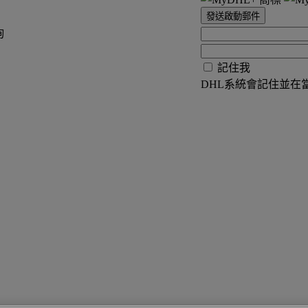
發送啟動郵件
詢
記住我
DHL系統會記住並在