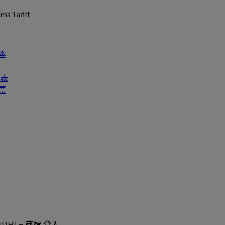
ess Tariff
本
列表
票
登入