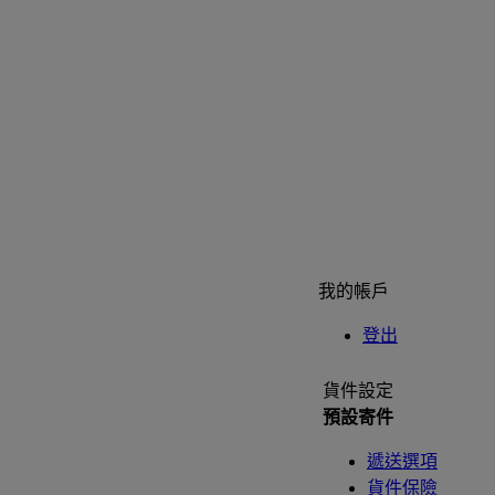
我的帳戶
登出
貨件設定
預設寄件
遞送選項
貨件保險