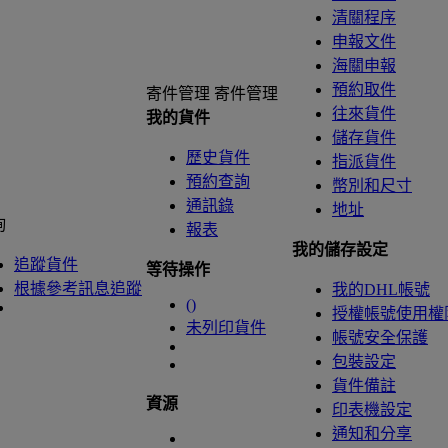
清關程序
申報文件
海關申報
預約取件
寄件管理
寄件管理
往來貨件
我的貨件
儲存貨件
歷史貨件
指派貨件
預約查詢
幣別和尺寸
通訊錄
地址
詢
報表
我的儲存設定
追蹤貨件
等待操作
根據參考訊息追蹤
我的DHL帳號
(
)
授權帳號使用權
未列印貨件
帳號安全保護
包裝設定
貨件備註
資源
印表機設定
通知和分享