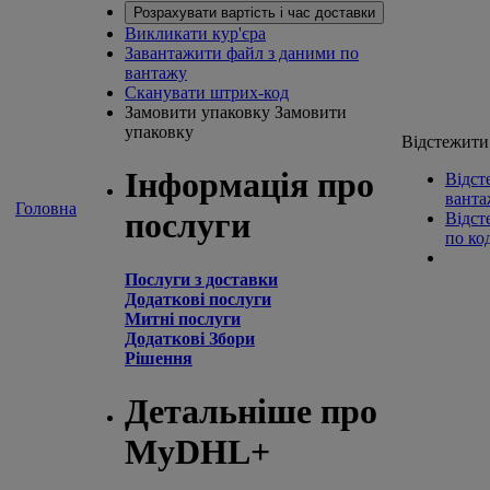
Розрахувати вартість і час доставки
Викликати кур'єра
Завантажити файл з даними по
вантажу
Сканувати штрих-код
Замовити упаковку
Замовити
упаковку
Відстежити
Інформація про
Відст
ванта
Головна
послуги
Відст
по ко
Послуги з доставки
Додаткові послуги
Митні послуги
Додаткові Збори
Рішення
Детальніше про
MyDHL+