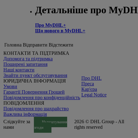
Детальніше про MyD
Про MyDHL+
Що нового в MyDHL+
Головна
Відправити
Відстежити
КОНТАКТИ ТА ПІДТРИМКА
Допомога та підтримка
Поширені запитання
Наші контакти
Знайти пункт обслуговування
Про DHL
ЮРИДИЧНА ІНФОРМАЦІЯ
Преса
Умови
Кар'єра
Гарантії Повернення Грошей
Legal Notice
Повідомлення про конфіденційність
ПОВІДОМЛЕННЯ
Повідомлення про шахрайство
Важлива інформація
Слідкуйте за
2026 © DHL Group - All
Налаштування
нами
rights reserved
згоди