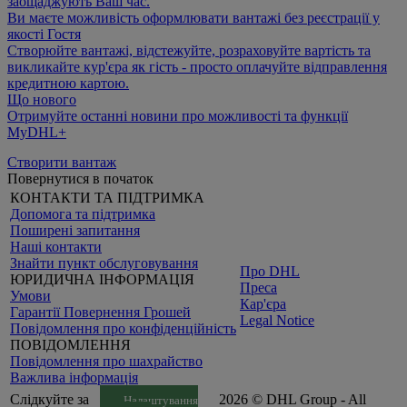
заощаджують Ваш час.
Ви маєте можливість оформлювати вантажі без реєстрації у
якості Гостя
Створюйте вантажі, відстежуйте, розраховуйте вартість та
викликайте кур'єра як гість - просто оплачуйте відправлення
кредитною картою.
Що нового
Отримуйте останні новини про можливості та функції
MyDHL+
Створити вантаж
Повернутися в початок
КОНТАКТИ ТА ПІДТРИМКА
Допомога та підтримка
Поширені запитання
Наші контакти
Знайти пункт обслуговування
Про DHL
ЮРИДИЧНА ІНФОРМАЦІЯ
Преса
Умови
Кар'єра
Гарантії Повернення Грошей
Legal Notice
Повідомлення про конфіденційність
ПОВІДОМЛЕННЯ
Повідомлення про шахрайство
Важлива інформація
Слідкуйте за
2026 © DHL Group - All
Налаштування