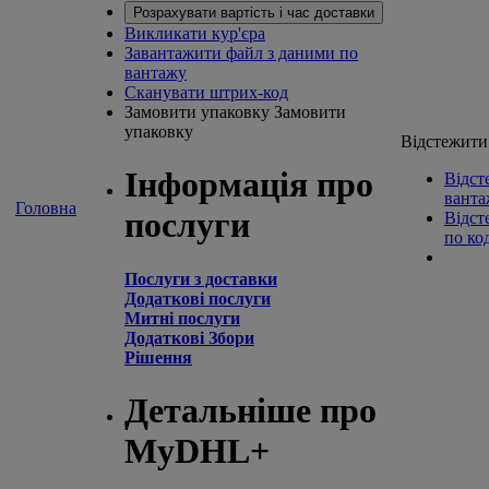
Розрахувати вартість і час доставки
Викликати кур'єра
Завантажити файл з даними по
вантажу
Сканувати штрих-код
Замовити упаковку
Замовити
упаковку
Відстежити
Інформація про
Відст
ванта
Головна
послуги
Відст
по ко
Послуги з доставки
Додаткові послуги
Митні послуги
Додаткові Збори
Рішення
Детальніше про
MyDHL+