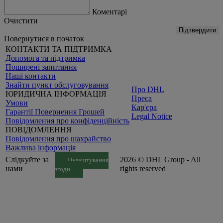
Коментарі
Очистити
Підтвердити
Повернутися в початок
КОНТАКТИ ТА ПІДТРИМКА
Допомога та підтримка
Поширені запитання
Наші контакти
Знайти пункт обслуговування
Про DHL
ЮРИДИЧНА ІНФОРМАЦІЯ
Преса
Умови
Кар'єра
Гарантії Повернення Грошей
Legal Notice
Повідомлення про конфіденційність
ПОВІДОМЛЕННЯ
Повідомлення про шахрайство
Важлива інформація
Слідкуйте за
2026 © DHL Group - All
Налаштування
нами
rights reserved
згоди