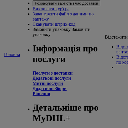
Розрахувати вартість і час доставки
Викликати кур'єра
Завантажити файл з даними по
вантажу
Сканувати штрих-код
Замовити упаковку
Замовити
упаковку
Відстежити
Інформація про
Відст
ванта
Головна
послуги
Відст
по ко
Послуги з доставки
Додаткові послуги
Митні послуги
Додаткові Збори
Рішення
Детальніше про
MyDHL+