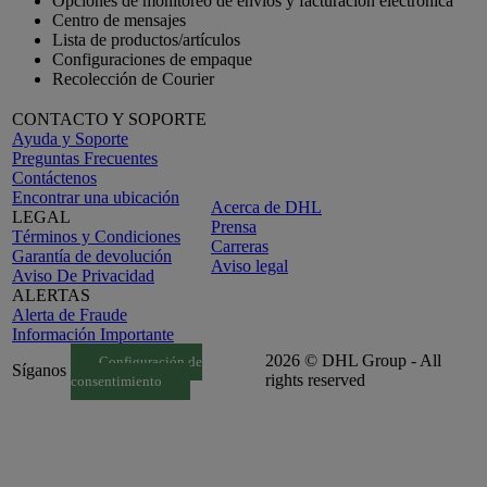
Opciones de monitoreo de envíos y facturación electrónica
Centro de mensajes
Lista de productos/artículos
Configuraciones de empaque
Recolección de Courier
CONTACTO Y SOPORTE
Ayuda y Soporte
Preguntas Frecuentes
Contáctenos
Encontrar una ubicación
Acerca de DHL
LEGAL
Prensa
Términos y Condiciones
Carreras
Garantía de devolución
Aviso legal
Aviso De Privacidad
ALERTAS
Alerta de Fraude
Información Importante
2026 © DHL Group - All
Configuración de
Síganos
rights reserved
consentimiento