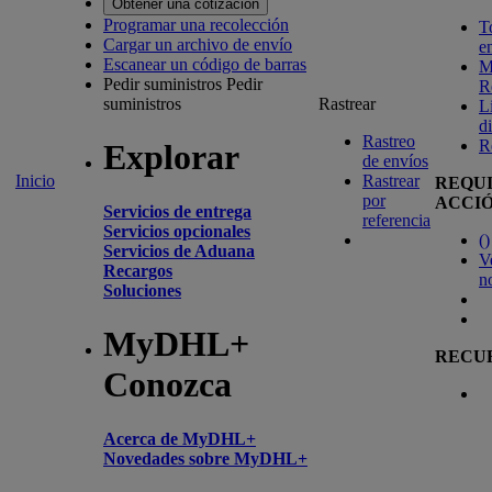
Obtener una cotización
Programar una recolección
T
Cargar un archivo de envío
e
Escanear un código de barras
M
Pedir suministros
Pedir
R
suministros
Rastrear
L
d
Rastreo
R
Explorar
de envíos
Inicio
Rastrear
REQU
por
ACCI
Servicios de entrega
referencia
Servicios opcionales
(
)
Servicios de Aduana
V
Recargos
n
Soluciones
MyDHL+
RECU
Conozca
Acerca de MyDHL+
Novedades sobre MyDHL+