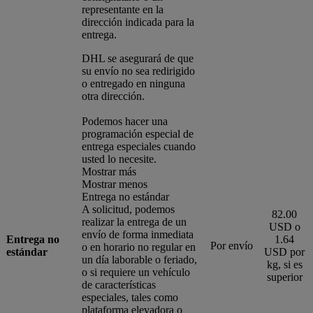
representante en la
dirección indicada para la
entrega.
DHL se asegurará de que
su envío no sea redirigido
o entregado en ninguna
otra dirección.
Podemos hacer una
programación especial de
entrega especiales cuando
usted lo necesite.
Mostrar más
Mostrar menos
Entrega no estándar
A solicitud, podemos
82.00
realizar la entrega de un
USD o
envío de forma inmediata
Entrega no
1.64
Por envío
o en horario no regular en
estándar
USD por
un día laborable o feriado,
kg, si es
o si requiere un vehículo
superior
de características
especiales, tales como
plataforma elevadora o