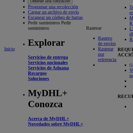
Obtener una cotización
Programar una recolección
T
Cargar un archivo de envío
e
Escanear un código de barras
M
Pedir suministros
Pedir
R
suministros
Rastrear
L
d
Rastreo
R
Explorar
de envíos
Inicio
Rastrear
REQU
por
ACCI
Servicios de entrega
referencia
Servicios opcionales
(
)
Servicios de Aduana
V
Recargos
n
Soluciones
MyDHL+
RECU
Conozca
Acerca de MyDHL+
Novedades sobre MyDHL+