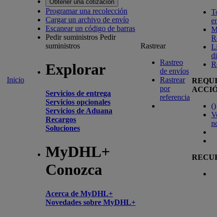
Obtener una cotización
Programar una recolección
T
Cargar un archivo de envío
e
Escanear un código de barras
M
Pedir suministros
Pedir
R
suministros
Rastrear
L
d
Rastreo
R
Explorar
de envíos
Inicio
Rastrear
REQU
por
ACCI
Servicios de entrega
referencia
Servicios opcionales
(
)
Servicios de Aduana
V
Recargos
n
Soluciones
MyDHL+
RECU
Conozca
Acerca de MyDHL+
Novedades sobre MyDHL+