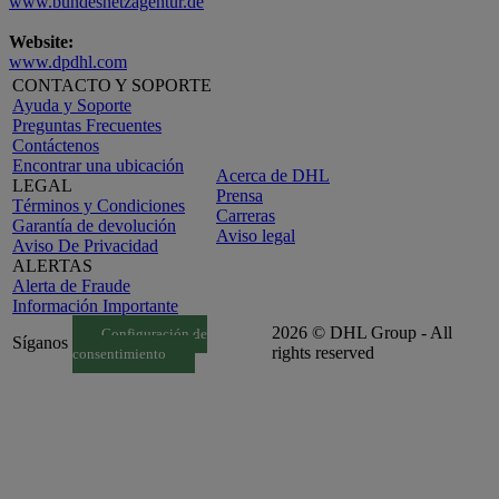
www.bundesnetzagentur.de
Website:
www.dpdhl.com
CONTACTO Y SOPORTE
Ayuda y Soporte
Preguntas Frecuentes
Contáctenos
Encontrar una ubicación
Acerca de DHL
LEGAL
Prensa
Términos y Condiciones
Carreras
Garantía de devolución
Aviso legal
Aviso De Privacidad
ALERTAS
Alerta de Fraude
Información Importante
2026 © DHL Group - All
Configuración de
Síganos
rights reserved
consentimiento