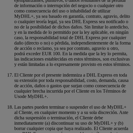
ejemplarizantes, punitivos; o daños resultantes de la pérdida
de información o interrupción del negocio o cualquier otro
como consecuencia del uso o inhabilidad de utilizar
MyDHL+, ya sea basado en garantía, contrato, agravio, delito
o cualquier teoría legal, ya sea DHL Express sea notificado o
no de la posibilidad de dichos daños. Sin limitar lo antedicho,
y en la medida de lo permitido por la ley aplicable, en ningún
caso, la responsabilidad total de DHL Express por cualquier
daño (directo o no) o pérdida, independientemente de la forma
de acción o reclamo, ya sea por contrato, agravio u otro,
podrá exceder EUR 100. En la medida que la ley lo permita,
las indicaciones establecidas en estos términos, son exclusivas
y están limitadas a lo expresamente provisto en estos términos.
El Cliente por el presente indemniza a DHL Express en toda
su extensión por toda responsabilidad, costo, demanda, causa
de acción, daños o gastos que surjan como consecuencia de
cualquier brecha incurrida por el Cliente en los Términos de
Usode MyDHL+.
Las partes pueden terminar o suspender el uso de MyDHL+
al Cliente, en cualquier momento y a su sola discreción. Ante
dicha suspensión o terminación, el Cliente debe
inmediatamente (a) discontinuar su uso de MyDHL+ y (b)
borrar cualquier copia que haya realizado. El Cliente acuerda