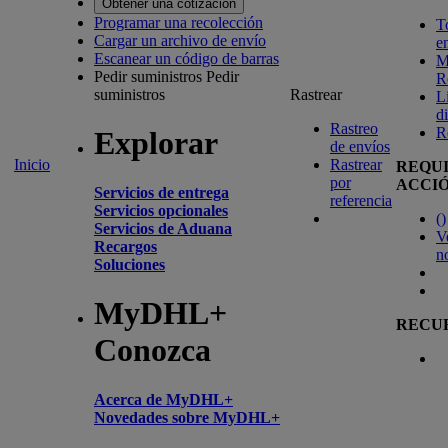
Obtener una cotización
Programar una recolección
T
Cargar un archivo de envío
e
Escanear un código de barras
M
Pedir suministros
Pedir
R
suministros
Rastrear
L
d
Rastreo
R
Explorar
de envíos
Inicio
Rastrear
REQU
por
ACCI
Servicios de entrega
referencia
Servicios opcionales
(
)
Servicios de Aduana
V
Recargos
n
Soluciones
MyDHL+
RECU
Conozca
Acerca de MyDHL+
Novedades sobre MyDHL+