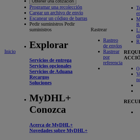
Obtener una cotización
Programar una recolección
T
Cargar un archivo de envío
e
Escanear un código de barras
M
Pedir suministros
Pedir
R
suministros
Rastrear
L
d
Rastreo
R
Explorar
de envíos
Inicio
Rastrear
REQU
por
ACCI
Servicios de entrega
referencia
Servicios opcionales
(
)
Servicios de Aduana
V
Recargos
n
Soluciones
MyDHL+
RECU
Conozca
Acerca de MyDHL+
Novedades sobre MyDHL+