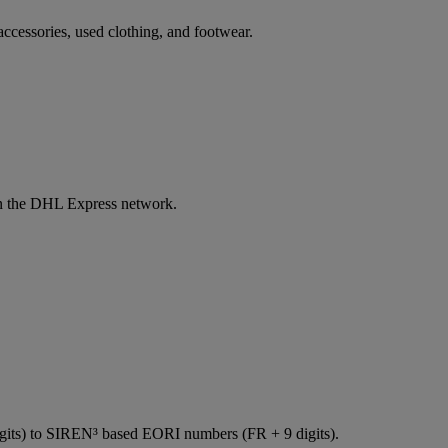
ccessories, used clothing, and footwear.
 in the DHL Express network.
igits) to SIREN³ based EORI numbers (FR + 9 digits).