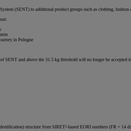
ystem (SENT) to additional product groups such as clothing, fashion a
ust:
y
stem
journey in Pologne
e of SENT and above the 31.5 kg threshold will no longer be accepted
Identification) structure from SIRET²‑based EORI numbers (FR + 14 d