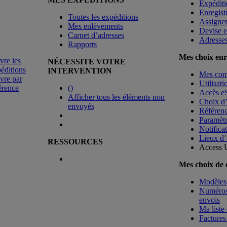
Expéditi
Enregist
Toutes les expéditions
Assigne
Mes enlèvements
Devise e
Carnet d’adresses
Adresse
Rapports
Mes choix enr
vre les
NÉCESSITE VOTRE
éditions
INTERVENTION
Mes co
vre par
Utilisat
érence
(
)
Accès e
Afficher tous les éléments non
Choix d
envoyés
Référenc
Paramètr
Notificat
Lieux d’
RESSOURCES
Access 
Mes choix de
Modèles 
Numéros 
envois
Ma liste 
Factures