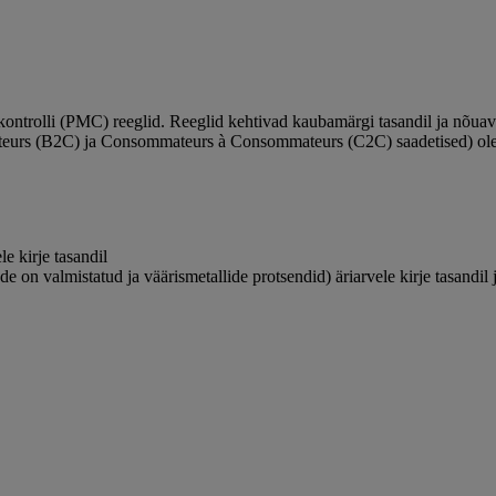
 kontrolli (PMC) reeglid. Reeglid kehtivad kaubamärgi tasandil ja nõuav
ateurs (B2C) ja Consommateurs à Consommateurs (C2C) saadetised) olek
e kirje tasandil
de on valmistatud ja väärismetallide protsendid) äriarvele kirje tasandil