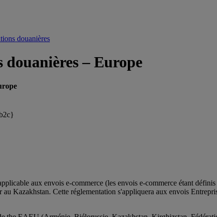
tions douanières
s douanières – Europe
urope
-b2c}
 applicable aux envois e-commerce (les envois e-commerce étant défin
eur au Kazakhstan. Cette réglementation s'appliquera aux envois Entr
e the EAEU (Arménie, Biélorussie, Kazakhstan, Kirghizstan, Fédérati