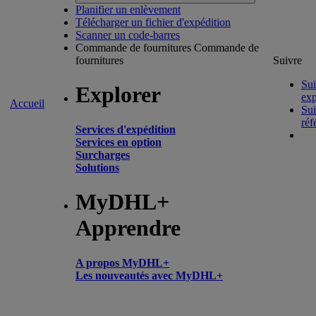
Planifier un enlèvement
Télécharger un fichier d'expédition
Scanner un code-barres
Commande de fournitures
Commande de
fournitures
Suivre
Sui
Explorer
exp
Accueil
Sui
réf
Services d'expédition
Services en option
Surcharges
Solutions
MyDHL+
Apprendre
A propos MyDHL+
Les nouveautés avec MyDHL+