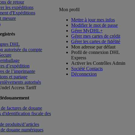
ons de retour
rer les expéditions
Mon profil
ment d'Expéditions
t mesure
Mettre à jour mes infos
s
Modifier le mot de passe
Gérer MyDHL+
egistrés
Gérer mes cartes de crédit
Gérer les cartes de fidélité
mptes DHL
Mon adresse par défaut
ion autorisée du compte
Profil de connexion DHL
Secure
Express
’emballage
Activer les Contrôles Admin
es d’expédition
Société Contacts
es de l’imprimante
Déconnexion
ions et partage
enlèvements autorisés
Undel
Access Tariff
 dédouanement
de factures de douane
d'identification fiscale des
de produits/d’articles
 de douane numériques