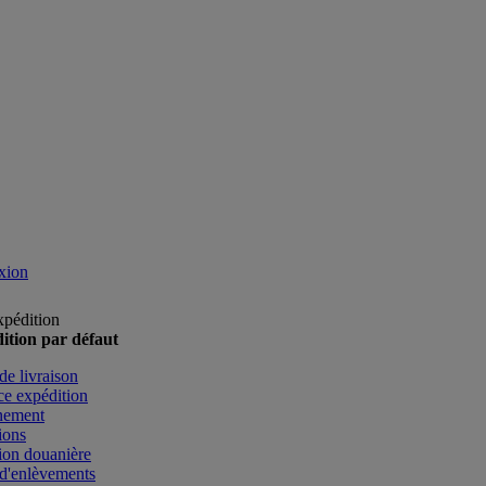
xion
xpédition
ition par défaut
de livraison
e expédition
nement
ions
ion douanière
d'enlèvements