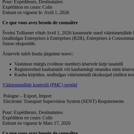
Pour: Expéditeurs, Destinataires
Expédition en cours: Colis
Entrant en vigueur le: Avril 1, 2026
Ce que vous avez besoin de connaître
Šveitsi Tolliamet võtab Avril 1, 2026 kasutusele uued väärismetallide
(sealhulgas Entreprises à Entreprises (B2B), Entreprises à Consomm
Suisse ekspordile.
Äriarvele tuleb lisada järgmine teave::
Vastutuse märgis (volituse number) äriarvele kirje tasandil
Registreeritud kaubamärk või kaubamärgi omaniku nimi äriarvel
Kauba kirjeldus, sealhulgas väärismetalli üksikasjad (millest too
Väärismetallide kontrolli (PMC) reeglid
Pologne – Export, Import
Electronic Transport Supervision System (SENT) Requirements
Pour: Expéditeurs, Destinataires
Expédition en cours: Colis
Entrant en vigueur le Mars 17, 2026
Ce que vous avez besoin de connaître