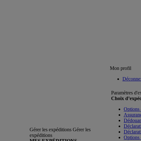
Mon profil
Déconne
Paramètres d'e
Choix d’expéd
Options 
Assuranc
Dédoua
Déclarat
Gérer les expéditions
Gérer les
Déclarat
expéditions
Options 
MES EXPÉDITIONS