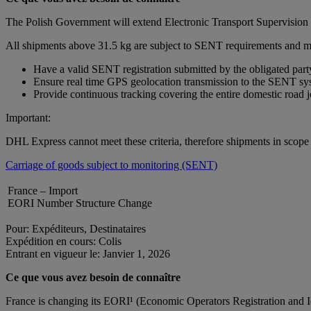
The Polish Government will extend Electronic Transport Supervision S
All shipments above 31.5 kg are subject to SENT requirements and m
Have a valid SENT registration submitted by the obligated part
Ensure real time GPS geolocation transmission to the SENT sy
Provide continuous tracking covering the entire domestic road 
Important:
DHL Express cannot meet these criteria, therefore shipments in scop
Carriage of goods subject to monitoring (SENT)
France – Import
EORI Number Structure Change
Pour: Expéditeurs, Destinataires
Expédition en cours: Colis
Entrant en vigueur le: Janvier 1, 2026
Ce que vous avez besoin de connaître
France is changing its EORI¹ (Economic Operators Registration and 