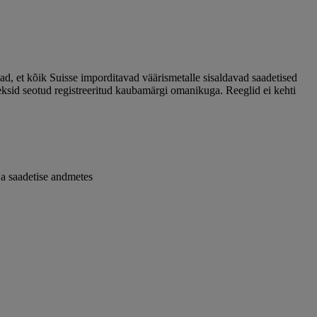
ad, et kõik Suisse imporditavad väärismetalle sisaldavad saadetised
sid seotud registreeritud kaubamärgi omanikuga. Reeglid ei kehti
 ja saadetise andmetes