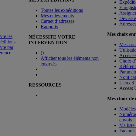
Expéditi
Enregist
Toutes les expéditions
Assigne
Mes enlèvements
Devise e
Carnet d’adresses
Adresse
Rapports
Mes choix enr
vre les
NÉCESSITE VOTRE
éditions
INTERVENTION
Mes co
vre par
Utilisat
érence
(
)
Accès e
Afficher tous les éléments non
Choix d
envoyés
Référenc
Paramètr
Notificat
Lieux d’
RESSOURCES
Access 
Mes choix de
Modèles 
Numéros 
envois
Ma liste 
Factures