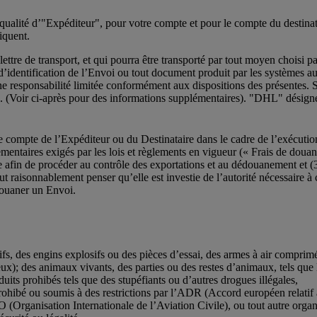
alité d’"Expéditeur", pour votre compte et pour le compte du destinatai
liquent.
ttre de transport, et qui pourra être transporté par tout moyen choisi 
t d’identification de l’Envoi ou tout document produit par les systèmes a
e responsabilité limitée conformément aux dispositions des présentes. S
re. (Voir ci-après pour des informations supplémentaires). "DHL" d
 compte de l’Expéditeur ou du Destinataire dans le cadre de l’exécution
lementaires exigés par les lois et règlements en vigueur (« Frais de douane
 afin de procéder au contrôle des exportations et au dédouanement et (
raisonnablement penser qu’elle est investie de l’autorité nécessaire à ce
douaner un Envoi.
ifs, des engins explosifs ou des pièces d’essai, des armes à air comprim
cieux); des animaux vivants, des parties ou des restes d’animaux, tels que
uits prohibés tels que des stupéfiants ou d’autres drogues illégales,
e prohibé ou soumis à des restrictions par l’ADR (Accord européen relati
O (Organisation Internationale de l’Aviation Civile), ou tout autre or