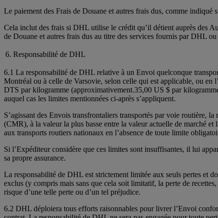
Le paiement des Frais de Douane et autres frais dus, comme indiqué sur
Cela inclut des frais si DHL utilise le crédit qu’il détient auprès de
de Douane et autres frais dus au titre des services fournis par DHL ou
6. Responsabilité de DHL
6.1 La responsabilité de DHL relative à un Envoi quelconque transport
Montréal ou à celle de Varsovie, selon celle qui est applicable, ou en l’
DTS par kilogramme (approximativement.35,00 US $ par kilogramme). Ce
auquel cas les limites mentionnées ci-après s’appliquent.
S’agissant des Envois transfrontaliers transportés par voie routière, l
(CMR), à la valeur la plus basse entre la valeur actuelle de marché 
aux transports routiers nationaux en l’absence de toute limite obligatoi
Si l’Expéditeur considère que ces limites sont insuffisantes, il lui ap
sa propre assurance.
La responsabilité de DHL est strictement limitée aux seuls pertes et d
exclus (y compris mais sans que cela soit limitatif, la perte de recettes,
risque d’une telle perte ou d’un tel préjudice.
6.2 DHL déploiera tous efforts raisonnables pour livrer l’Envoi confor
contrat. La responsabilité de DHL ne sera pas engagée pour toute perte