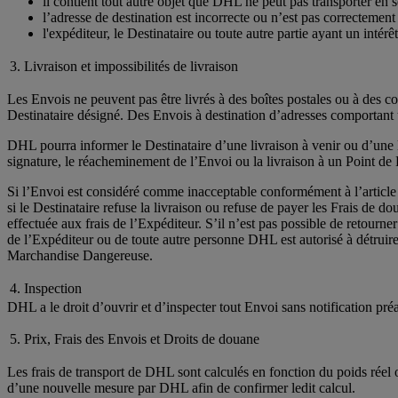
il contient tout autre objet que DHL ne peut pas transporter en sé
l’adresse de destination est incorrecte ou n’est pas correcteme
l'expéditeur, le Destinataire ou toute autre partie ayant un intér
3. Livraison et impossibilités de livraison
Les Envois ne peuvent pas être livrés à des boîtes postales ou à des c
Destinataire désigné. Des Envois à destination d’adresses comportant u
DHL pourra informer le Destinataire d’une livraison à venir ou d’une li
signature, le réacheminement de l’Envoi ou la livraison à un Point d
Si l’Envoi est considéré comme inacceptable conformément à l’article 2 
si le Destinataire refuse la livraison ou refuse de payer les Frais de d
effectuée aux frais de l’Expéditeur. S’il n’est pas possible de retour
de l’Expéditeur ou de toute autre personne DHL est autorisé à détruire 
Marchandise Dangereuse.
4. Inspection
DHL a le droit d’ouvrir et d’inspecter tout Envoi sans notification pré
5. Prix, Frais des Envois et Droits de douane
Les frais de transport de DHL sont calculés en fonction du poids réel 
d’une nouvelle mesure par DHL afin de confirmer ledit calcul.