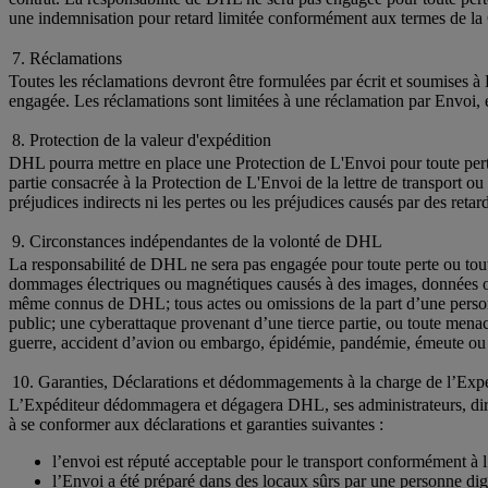
une indemnisation pour retard limitée conformément aux termes de la
7. Réclamations
Toutes les réclamations devront être formulées par écrit et soumises à
engagée. Les réclamations sont limitées à une réclamation par Envoi, et
8. Protection de la valeur d'expédition
DHL pourra mettre en place une Protection de L'Envoi pour toute perte
partie consacrée à la Protection de L'Envoi de la lettre de transport o
préjudices indirects ni les pertes ou les préjudices causés par des retar
9. Circonstances indépendantes de la volonté de DHL
La responsabilité de DHL ne sera pas engagée pour toute perte ou tout
dommages électriques ou magnétiques causés à des images, données ou e
même connus de DHL; tous actes ou omissions de la part d’une person
public; une cyberattaque provenant d’une tierce partie, ou toute menace
guerre, accident d’avion ou embargo, épidémie, pandémie, émeute ou tro
10. Garanties, Déclarations et dédommagements à la charge de l’Exp
L’Expéditeur dédommagera et dégagera DHL, ses administrateurs, dirige
à se conformer aux déclarations et garanties suivantes :
l’envoi est réputé acceptable pour le transport conformément à l’
l’Envoi a été préparé dans des locaux sûrs par une personne dig