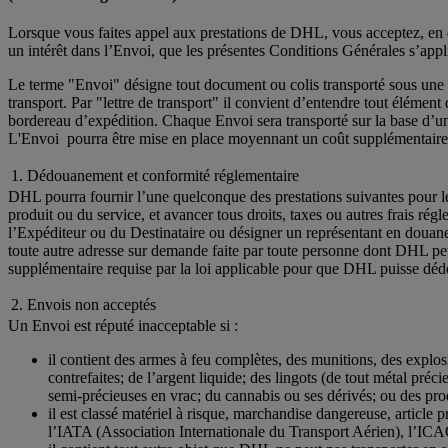
Lorsque vous faites appel aux prestations de DHL, vous acceptez, en qu
un intérêt dans l’Envoi, que les présentes Conditions Générales s’app
Le terme "Envoi" désigne tout document ou colis transporté sous une le
transport. Par "lettre de transport" il convient d’entendre tout élémen
bordereau d’expédition. Chaque Envoi sera transporté sur la base d’un
L'Envoi pourra être mise en place moyennant un coût supplémentai
1. Dédouanement et conformité réglementaire
DHL pourra fournir l’une quelconque des prestations suivantes pour le
produit ou du service, et avancer tous droits, taxes ou autres frais rég
l’Expéditeur ou du Destinataire ou désigner un représentant en douane
toute autre adresse sur demande faite par toute personne dont DHL peut 
supplémentaire requise par la loi applicable pour que DHL puisse dé
2. Envois non acceptés
Un Envoi est réputé inacceptable si :
il contient des armes à feu complètes, des munitions, des explos
contrefaites; de l’argent liquide; des lingots (de tout métal pré
semi-précieuses en vrac; du cannabis ou ses dérivés; ou des prod
il est classé matériel à risque, marchandise dangereuse, articl
l’IATA (Association Internationale du Transport Aérien), l’ICA