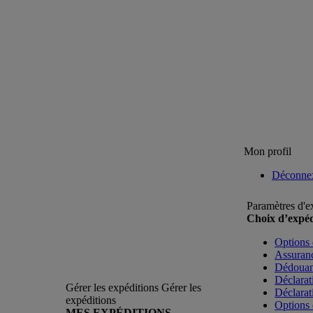
Mon profil
Déconne
Paramètres d'e
Choix d’expéd
Options 
Assuranc
Dédoua
Déclarat
Gérer les expéditions
Gérer les
Déclarat
expéditions
Options 
MES EXPÉDITIONS