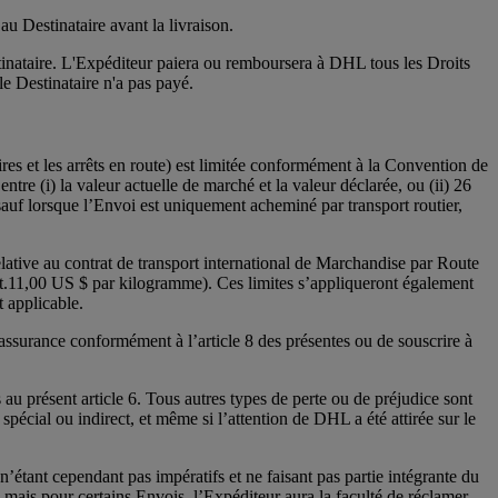
u Destinataire avant la livraison.
stinataire. L'Expéditeur paiera ou remboursera à DHL tous les Droits
e Destinataire n'a pas payé.
es et les arrêts en route) est limitée conformément à la Convention de
ntre (i) la valeur actuelle de marché et la valeur déclarée, ou (ii) 26
uf lorsque l’Envoi est uniquement acheminé par transport routier,
relative au contrat de transport international de Marchandise par Route
nt.11,00 US $ par kilogramme). Ces limites s’appliqueront également
t applicable.
 assurance conformément à l’article 8 des présentes ou de souscrire à
u présent article 6. Tous autres types de perte ou de préjudice sont
t spécial ou indirect, et même si l’attention de DHL a été attirée sur le
étant cependant pas impératifs et ne faisant pas partie intégrante du
 mais pour certains Envois, l’Expéditeur aura la faculté de réclamer