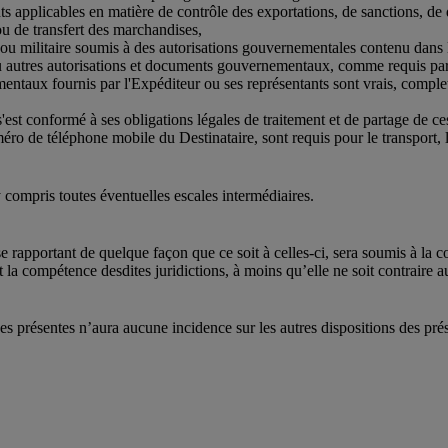
nts applicables en matière de contrôle des exportations, de sanctions, de
ou de transfert des marchandises,
 ou militaire soumis à des autorisations gouvernementales contenu dans 
 ou autres autorisations et documents gouvernementaux, comme requis par
ntaux fournis par l'Expéditeur ou ses représentants sont vrais, complets 
s'est conformé à ses obligations légales de traitement et de partage de 
éro de téléphone mobile du Destinataire, sont requis pour le transport, 
y compris toutes éventuelles escales intermédiaires.
se rapportant de quelque façon que ce soit à celles-ci, sera soumis à la
t la compétence desdites juridictions, à moins qu’elle ne soit contraire a
des présentes n’aura aucune incidence sur les autres dispositions des pr