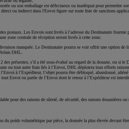
curité ou légalité,
nt notée ou son emballage est défectueux ou inadéquat pour permettre so
êt direct ou indirect dans l'Envoi figure sur toute liste de sanctions appl
odes postaux. Les Envois sont livrés à l’adresse du Destinataire fourni
ne zone centrale de réception seront livrés à cette zone.
vraison manquée. Le Destinataire pourra se voir offrir une option de livr
e Relais DHL.
des présentes, s’il a été sous-évalué au regard de la douane, ou si le D
ouane ou tout autre frais liés à l’Envoi, DHL déploiera tous efforts raiso
ner l’Envoi à l’Expéditeur, l’objet pourra être débloqué, abandonné, alié
tout Envoi ou partie de l’Envoi dont le retour à l’Expéditeur est interd
alable pour des raisons de sûreté, de sécurité, des raisons douanières ou
ou du poids volumétrique par pièce, la donnée la plus élevée devant êtr