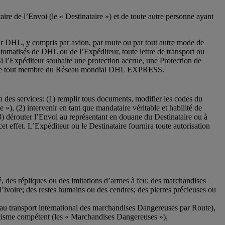
re de l’Envoi (le « Destinataire ») et de toute autre personne ayant
par DHL, y compris par avion, par route ou par tout autre mode de
utomatisés de DHL ou de l’Expéditeur, toute lettre de transport ou
i l’Expéditeur souhaite une protection accrue, une Protection de
ésigne tout membre du Réseau mondial DHL EXPRESS.
 des services: (1) remplir tous documents, modifier les codes du
 »), (2) intervenir en tant que mandataire véritable et habilité de
3) dérouter l’Envoi au représentant en douane du Destinataire ou à
t effet. L’Expéditeur ou le Destinataire fournira toute autorisation
é, des répliques ou des imitations d’armes à feu; des marchandises
 l’ivoire; des restes humains ou des cendres; des pierres précieuses ou
f au transport international des marchandises Dangereuses par Route),
ganisme compétent (les « Marchandises Dangereuses »),