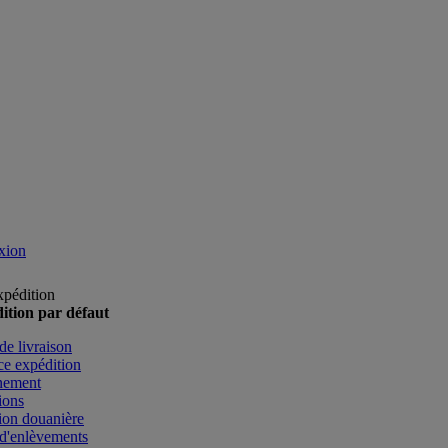
xion
xpédition
ition par défaut
de livraison
e expédition
nement
ions
ion douanière
d'enlèvements