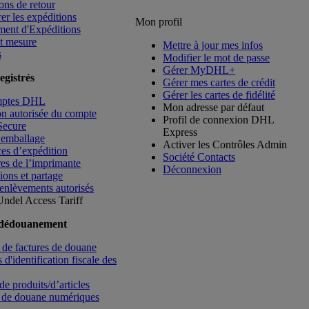
ons de retour
rer les expéditions
Mon profil
ment d'Expéditions
t mesure
Mettre à jour mes infos
s
Modifier le mot de passe
Gérer MyDHL+
egistrés
Gérer mes cartes de crédit
Gérer les cartes de fidélité
mptes DHL
Mon adresse par défaut
ion autorisée du compte
Profil de connexion DHL
Secure
Express
’emballage
Activer les Contrôles Admin
es d’expédition
Société Contacts
es de l’imprimante
Déconnexion
ions et partage
enlèvements autorisés
Undel
Access Tariff
 dédouanement
de factures de douane
d'identification fiscale des
de produits/d’articles
 de douane numériques