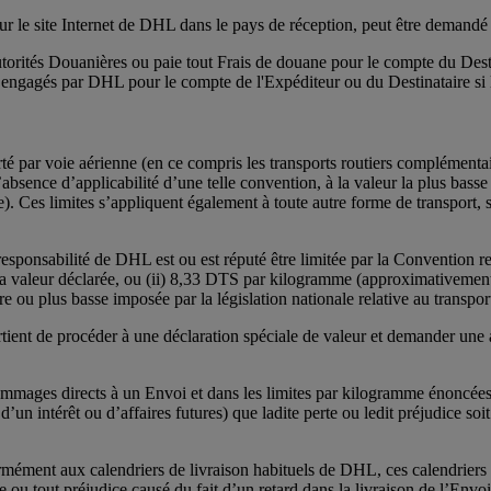
 le site Internet de DHL dans le pays de réception, peut être demandé a
s Autorités Douanières ou paie tout Frais de douane pour le compte du De
 engagés par DHL pour le compte de l'Expéditeur ou du Destinataire si l
é par voie aérienne (en ce compris les transports routiers complémentair
absence d’applicabilité d’une telle convention, à la valeur la plus basse e
s limites s’appliquent également à toute autre forme de transport, sa
a responsabilité de DHL est ou est réputé être limitée par la Convention 
et la valeur déclarée, ou (ii) 8,33 DTS par kilogramme (approximativeme
re ou plus basse imposée par la législation nationale relative au transpor
partient de procéder à une déclaration spéciale de valeur et demander une
ommages directs à un Envoi et dans les limites par kilogramme énoncées a
 d’un intérêt ou d’affaires futures) que ladite perte ou ledit préjudice soi
mément aux calendriers de livraison habituels de DHL, ces calendriers n’
 ou tout préjudice causé du fait d’un retard dans la livraison de l’Envoi