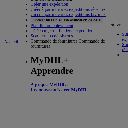
Créer une expédition
Créer à partir de mes expéditions récentes
Créer à partir de mes expéditions favorites
Obtenir un tarif et une estimation de délai
Suivre
Planifier un enlèvement
Télécharger un fichier d'expédition
Sui
Scanner un code-barres
exp
Commande de fournitures
Commande de
Accueil
Sui
fournitures
réf
MyDHL+
Apprendre
A propos MyDHL+
Les nouveautés avec MyDHL+