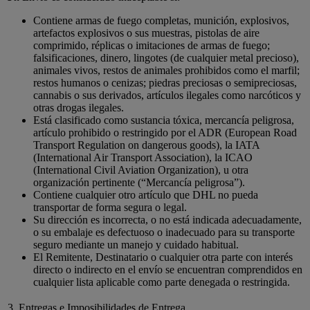
Contiene armas de fuego completas, munición, explosivos,
artefactos explosivos o sus muestras, pistolas de aire
comprimido, réplicas o imitaciones de armas de fuego;
falsificaciones, dinero, lingotes (de cualquier metal precioso),
animales vivos, restos de animales prohibidos como el marfil;
restos humanos o cenizas; piedras preciosas o semipreciosas,
cannabis o sus derivados, artículos ilegales como narcóticos y
otras drogas ilegales.
Está clasificado como sustancia tóxica, mercancía peligrosa,
artículo prohibido o restringido por el ADR (European Road
Transport Regulation on dangerous goods), la IATA
(International Air Transport Association), la ICAO
(International Civil Aviation Organization), u otra
organización pertinente (“Mercancía peligrosa”).
Contiene cualquier otro artículo que DHL no pueda
transportar de forma segura o legal.
Su dirección es incorrecta, o no está indicada adecuadamente,
o su embalaje es defectuoso o inadecuado para su transporte
seguro mediante un manejo y cuidado habitual.
El Remitente, Destinatario o cualquier otra parte con interés
directo o indirecto en el envío se encuentran comprendidos en
cualquier lista aplicable como parte denegada o restringida.
3. Entregas e Imposibilidades de Entrega