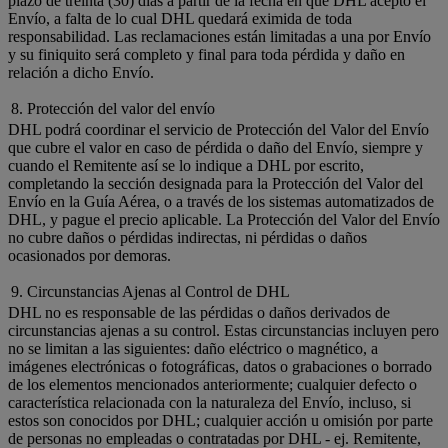
plazo de treinta (30) días a partir de la fecha en que DHL aceptó el
Envío, a falta de lo cual DHL quedará eximida de toda
responsabilidad. Las reclamaciones están limitadas a una por Envío
y su finiquito será completo y final para toda pérdida y daño en
relación a dicho Envío.
8. Protección del valor del envío
DHL podrá coordinar el servicio de Protección del Valor del Envío
que cubre el valor en caso de pérdida o daño del Envío, siempre y
cuando el Remitente así se lo indique a DHL por escrito,
completando la sección designada para la Protección del Valor del
Envío en la Guía Aérea, o a través de los sistemas automatizados de
DHL, y pague el precio aplicable. La Protección del Valor del Envío
no cubre daños o pérdidas indirectas, ni pérdidas o daños
ocasionados por demoras.
9. Circunstancias Ajenas al Control de DHL
DHL no es responsable de las pérdidas o daños derivados de
circunstancias ajenas a su control. Estas circunstancias incluyen pero
no se limitan a las siguientes: daño eléctrico o magnético, a
imágenes electrónicas o fotográficas, datos o grabaciones o borrado
de los elementos mencionados anteriormente; cualquier defecto o
característica relacionada con la naturaleza del Envío, incluso, si
estos son conocidos por DHL; cualquier acción u omisión por parte
de personas no empleadas o contratadas por DHL - ej. Remitente,