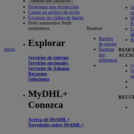
Obtener una cotización
Programar una recolección
T
Cargar un archivo de envío
e
Escanear un código de barras
M
Pedir suministros
Pedir
R
suministros
Rastrear
L
d
Rastreo
R
Explorar
de envíos
Inicio
Rastrear
REQU
por
ACCI
Servicios de entrega
referencia
Servicios opcionales
(
)
Servicios de Aduana
V
Recargos
n
Soluciones
MyDHL+
RECU
Conozca
Acerca de MyDHL+
Novedades sobre MyDHL+