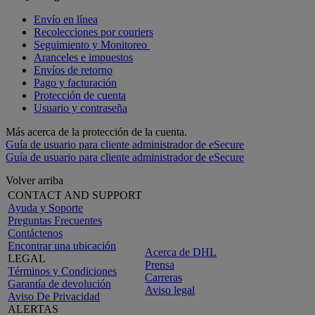
Envío en línea
Recolecciones por couriers
Seguimiento y Monitoreo
Aranceles e impuestos
Envíos de retorno
Pago y facturación
Protección de cuenta
Usuario y contraseña
Más acerca de la protección de la cuenta.
Guía de usuario para cliente administrador de eSecure
Guía de usuario para cliente administrador de eSecure
Volver arriba
CONTACT AND SUPPORT
Ayuda y Soporte
Preguntas Frecuentes
Contáctenos
Encontrar una ubicación
Acerca de DHL
LEGAL
Prensa
Términos y Condiciones
Carreras
Garantía de devolución
Aviso legal
Aviso De Privacidad
ALERTAS