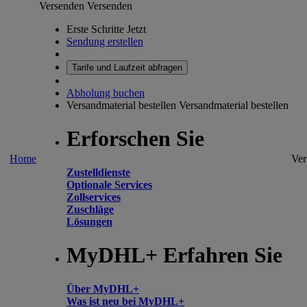
Versenden
Versenden
Erste Schritte Jetzt
Sendung erstellen
Tarife und Laufzeit abfragen
Abholung buchen
Versandmaterial bestellen
Versandmaterial bestellen
Erforschen Sie
Home
Ver
Zustelldienste
Optionale Services
Zollservices
Zuschläge
Lösungen
MyDHL+ Erfahren Sie
Über MyDHL+
Was ist neu bei MyDHL+