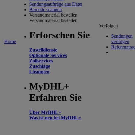
Sendungsaufträge aus Datei
Barcode scannen
Versandmaterial bestellen
Versandmaterial bestellen
Verfolgen
Erforschen Sie
Sendungen
Home
verfolgen
Referenztra
Zustelldienste
Optionale Services
Zollservices
Zuschläge
Lösungen
MyDHL+
Erfahren Sie
Über MyDHL+
Was ist neu bei MyDHL+