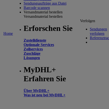
Sendungsaufträge aus Datei
Barcode scannen
Versandmaterial bestellen
Versandmaterial bestellen
Verfolgen
Erforschen Sie
Sendungen
Home
verfolgen
Referenztra
Zustelldienste
Optionale Services
Zollservices
Zuschläge
Lösungen
MyDHL+
Erfahren Sie
Über MyDHL+
Was ist neu bei MyDHL+