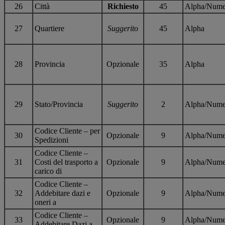
26
Città
Richiesto
45
Alpha/Nume
27
Quartiere
Suggerito
45
Alpha
28
Provincia
Opzionale
35
Alpha
29
Stato/Provincia
Suggerito
2
Alpha/Nume
Codice Cliente – per
30
Opzionale
9
Alpha/Nume
Spedizioni
Codice Cliente –
31
Costi del trasporto a
Opzionale
9
Alpha/Nume
carico di
Codice Cliente –
32
Addebitare dazi e
Opzionale
9
Alpha/Nume
oneri a
Codice Cliente –
33
Opzionale
9
Alpha/Nume
Addebitare Dazi a