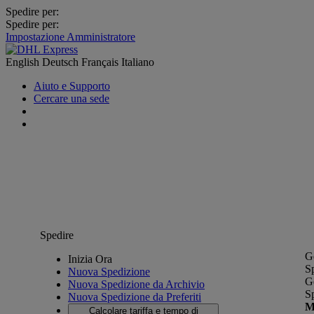
Spedire per:
Spedire per:
Impostazione Amministratore
English
Deutsch
Français
Italiano
Aiuto e Supporto
Cercare una sede
Spedire
G
Inizia Ora
S
Nuova Spedizione
G
Nuova Spedizione da Archivio
S
Nuova Spedizione da Preferiti
M
Calcolare tariffa e tempo di