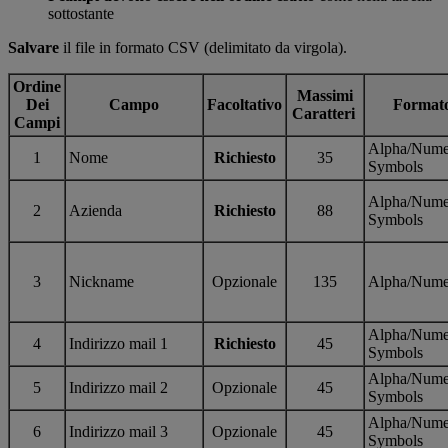
sottostante
Salvare
il file in formato CSV (delimitato da virgola).
Ordine
Massimi
Dei
Campo
Facoltativo
Format
Caratteri
Campi
Alpha/Nume
1
Nome
Richiesto
35
Symbols
Alpha/Nume
2
Azienda
Richiesto
88
Symbols
3
Nickname
Opzionale
135
Alpha/Nume
Alpha/Nume
4
Indirizzo mail 1
Richiesto
45
Symbols
Alpha/Nume
5
Indirizzo mail 2
Opzionale
45
Symbols
Alpha/Nume
6
Indirizzo mail 3
Opzionale
45
Symbols