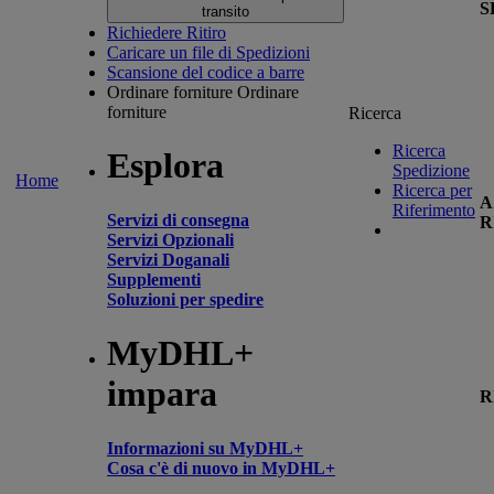
S
transito
Richiedere Ritiro
Caricare un file di Spedizioni
Scansione del codice a barre
Ordinare forniture
Ordinare
forniture
Ricerca
Ricerca
Esplora
Spedizione
Home
Ricerca per
A
Riferimento
Servizi di consegna
R
Servizi Opzionali
Servizi Doganali
Supplementi
Soluzioni per spedire
MyDHL+
impara
R
Informazioni su MyDHL+
Cosa c'è di nuovo in MyDHL+