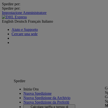
Spedire per:
Spedire per:
Impostazione Amministratore
English
Deutsch
Français
Italiano
Aiuto e Supporto
Cercare una sede
Spedire
G
Inizia Ora
S
Nuova Spedizione
G
Nuova Spedizione da Archivio
S
Nuova Spedizione da Preferiti
M
Calcolare tariffa e tempo di