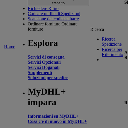
S
transito
Richiedere Ritiro
Caricare un file di Spedizioni
Scansione del codice a barre
Ordinare forniture
Ordinare
forniture
Ricerca
Ricerca
Esplora
Spedizione
Home
Ricerca per
A
Riferimento
Servizi di consegna
R
Servizi Opzionali
Servizi Doganali
Supplementi
Soluzioni per spedire
MyDHL+
impara
R
Informazioni su MyDHL+
Cosa c'è di nuovo in MyDHL+