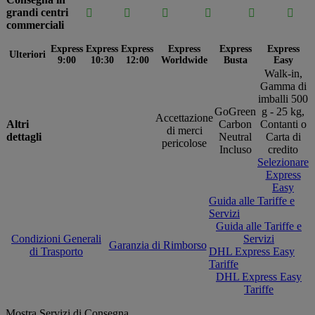
grandi centri






commerciali
Express
Express
Express
Express
Express
Express
Ulteriori
9:00
10:30
12:00
Worldwide
Busta
Easy
Walk-in,
Gamma di
imballi 500
GoGreen
g - 25 kg,
Accettazione
Altri
Carbon
Contanti o
di merci
dettagli
Neutral
Carta di
pericolose
Incluso
credito
Selezionare
Express
Easy
Guida alle Tariffe e
Servizi
Guida alle Tariffe e
Condizioni Generali
Servizi
Garanzia di Rimborso
di Trasporto
DHL Express Easy
Tariffe
DHL Express Easy
Tariffe
Mostra Servizi di Consegna