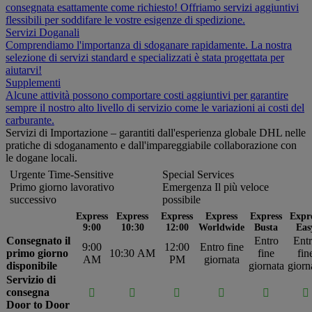
consegnata esattamente come richiesto! Offriamo servizi aggiuntivi
flessibili per soddifare le vostre esigenze di spedizione.
Servizi Doganali
Comprendiamo l'importanza di sdoganare rapidamente. La nostra
selezione di servizi standard e specializzati è stata progettata per
aiutarvi!
Supplementi
Alcune attività possono comportare costi aggiuntivi per garantire
sempre il nostro alto livello di servizio come le variazioni ai costi del
carburante.
Servizi di Importazione – garantiti dall'esperienza globale DHL nelle
pratiche di sdoganamento e dall'impareggiabile collaborazione con
le dogane locali.
Urgente Time-Sensitive
Special Services
Primo giorno lavorativo
Emergenza Il più veloce
successivo
possibile
Express
Express
Express
Express
Express
Expr
9:00
10:30
12:00
Worldwide
Busta
Eas
Consegnato il
Entro
Ent
9:00
12:00
Entro fine
primo giorno
10:30 AM
fine
fin
AM
PM
giornata
disponibile
giornata
giorn
Servizio di
consegna






Door to Door