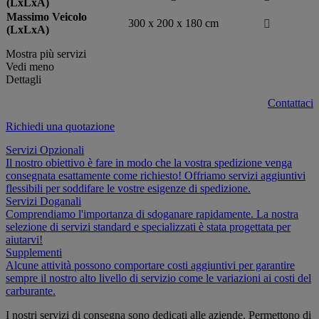
(LxLxA)
Massimo Veicolo
300 x 200 x 180 cm

(LxLxA)
Mostra più servizi
Vedi meno
Dettagli
Contattaci
Richiedi una quotazione
Servizi Opzionali
Il nostro obiettivo è fare in modo che la vostra spedizione venga
consegnata esattamente come richiesto! Offriamo servizi aggiuntivi
flessibili per soddifare le vostre esigenze di spedizione.
Servizi Doganali
Comprendiamo l'importanza di sdoganare rapidamente. La nostra
selezione di servizi standard e specializzati è stata progettata per
aiutarvi!
Supplementi
Alcune attività possono comportare costi aggiuntivi per garantire
sempre il nostro alto livello di servizio come le variazioni ai costi del
carburante.
I nostri servizi di consegna sono dedicati alle aziende. Permettono di