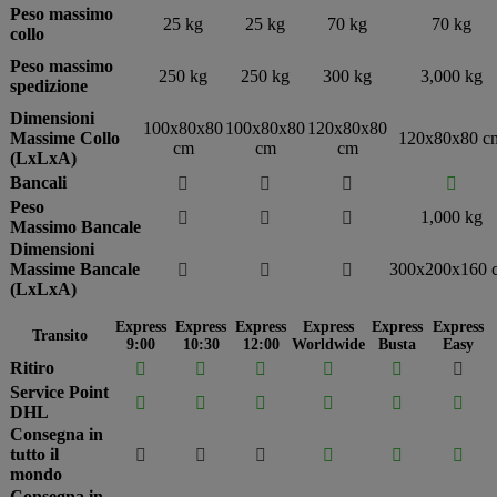
Peso massimo
25 kg
25 kg
70 kg
70 kg
collo
Peso massimo
250 kg
250 kg
300 kg
3,000 kg
spedizione
Dimensioni
100x80x80
100x80x80
120x80x80
Massime Collo
120x80x80 c
cm
cm
cm
(LxLxA)
Bancali




Peso
1,000 kg



Massimo Bancale
Dimensioni
Massime Bancale
300x200x160 



(LxLxA)
Express
Express
Express
Express
Express
Express
Transito
9:00
10:30
12:00
Worldwide
Busta
Easy
Ritiro






Service Point






DHL
Consegna in
tutto il






mondo
Consegna in