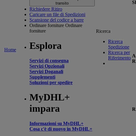
S
transito
Richiedere Ritiro
Caricare un file di Spedizioni
Scansione del codice a barre
Ordinare forniture
Ordinare
forniture
Ricerca
Ricerca
Esplora
Spedizione
Home
Ricerca per
A
Riferimento
Servizi di consegna
R
Servizi Opzionali
Servizi Doganali
Supplementi
Soluzioni per spedire
MyDHL+
impara
R
Informazioni su MyDHL+
Cosa c'è di nuovo in MyDHL+