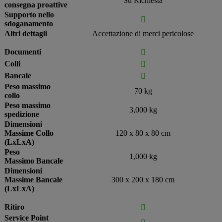
Su Richiesta
consegna proattive
Supporto nello

sdoganamento
Altri dettagli
Accettazione di merci pericolose
Documenti

Colli

Bancale

Peso massimo
70 kg
collo
Peso massimo
3,000 kg
spedizione
Dimensioni
Massime Collo
120 x 80 x 80 cm
(LxLxA)
Peso
1,000 kg
Massimo Bancale
Dimensioni
Massime Bancale
300 x 200 x 180 cm
(LxLxA)
Ritiro

Service Point