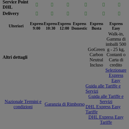
Service Point






DHL
Delivery






Express
Express
Express
Express
Express
Express
Ulteriori
9:00
10:30
12:00
Domestic
Busta
Easy
Walk-in,
Gamma di
imballi 500
GoGreen
g - 25 kg,
Carbon
Contanti o
Altri dettagli
Neutral
Carta di
Incluso
credito
Selezionare
Express
Easy
Guida alle Tariffe e
Servizi
Guida alle Tariffe e
Nazionale Termini e
Servizi
Garanzia di Rimborso
condizioni
DHL Express Easy
Tariffe
DHL Express Easy
Tariffe