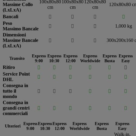
100x80x80
100x80x80
120x80x80
Massime Collo
120x80x80 c
cm
cm
cm
(LxLxA)
Bancali




Peso
1,000 kg



Massimo Bancale
Dimensioni
Massime Bancale
300x200x160 



(LxLxA)
Express
Express
Express
Express
Express
Express
Transito
9:00
10:30
12:00
Worldwide
Busta
Easy
Ritiro






Service Point






DHL
Consegna in
tutto il






mondo
Consegna in
grandi centri






commerciali
Express
Express
Express
Express
Express
Express
Ulteriori
9:00
10:30
12:00
Worldwide
Busta
Easy
Walk-in,