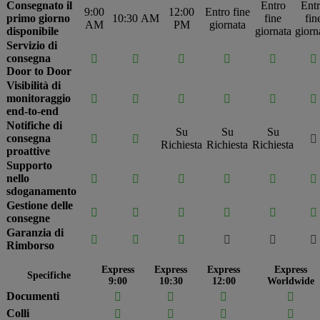
Consegnato il
Entro
Ent
9:00
12:00
Entro fine
primo giorno
10:30 AM
fine
fin
AM
PM
giornata
disponibile
giornata
giorn
Servizio di
consegna






Door to Door
Visibilità di
monitoraggio






end-to-end
Notifiche di
Su
Su
Su
consegna



Richiesta
Richiesta
Richiesta
proattive
Supporto
nello






sdoganamento
Gestione delle






consegne
Garanzia di






Rimborso
Express
Express
Express
Express
Specifiche
9:00
10:30
12:00
Worldwide
Documenti




Colli



