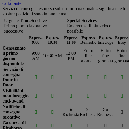
carburante.
Servizi di consegna espressa sul territorio nazionale - significa che le
vostre spedizioni sono in buone mani.
Urgente Time-Sensitive
Special Services
Primo giorno lavorativo
Emergenza Il più veloce
successivo
possibile
Express
Express
Express
Express
Express
Express
9:00
10:30
12:00
Domestic
Envelope
Easy
Consegnato
Entro
Entro
Entro
il primo
9:00
12:00
10:30 AM
fine
fine
fine
giorno
AM
PM
giornata
giornata
giornata
disponibile
Servizio di
consegna






Door to
Door
Visibilità di
monitoraggio






end-to-end
Notifiche di
Su
Su
Su
consegna



Richiesta
Richiesta
Richiesta
proattive
Garanzia di






Rimborso