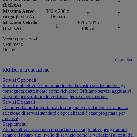
(LxLxA)
Massimo Aereo
300 x 200 x


cargo (LxLxA)
160 cm
Massimo Veicolo
300 x 200 x


(LxLxA)
180 cm
Mostra più servizi
Vedi meno
Dettagli
Contattaci
Richiedi una quotazione
Servizi Opzionali
Il nostro obiettivo è fare in modo che la vostra spedizione venga
consegnata esattamente come richiesto! Offriamo servizi aggiuntivi
flessibili per soddifare le vostre esigenze di spedizione.
Servizi Doganali
Comprendiamo l'importanza di sdoganare rapidamente. La nostra
selezione di servizi standard e specializzati è stata progettata per
aiutarvi!
Supplementi
Alcune attività possono comportare costi aggiuntivi per garantire
sempre il nostro alto livello di servizio come le variazioni ai costi del