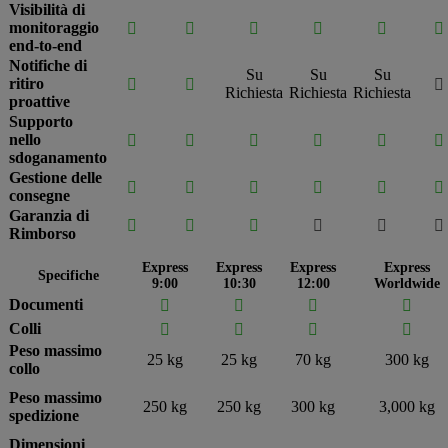
Visibilità di
monitoraggio






end-to-end
Notifiche di
Su
Su
Su
ritiro



Richiesta
Richiesta
Richiesta
proattive
Supporto
nello






sdoganamento
Gestione delle






consegne
Garanzia di






Rimborso
Express
Express
Express
Express
Specifiche
9:00
10:30
12:00
Worldwide
Documenti




Colli




Peso massimo
25 kg
25 kg
70 kg
300 kg
collo
Peso massimo
250 kg
250 kg
300 kg
3,000 kg
spedizione
Dimensioni