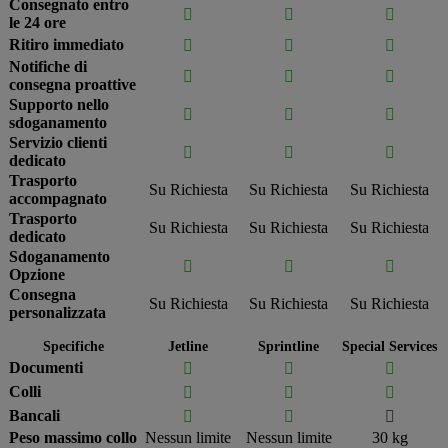
Consegnato entro



le 24 ore
Ritiro immediato



Notifiche di



consegna proattive
Supporto nello



sdoganamento
Servizio clienti



dedicato
Trasporto
Su Richiesta
Su Richiesta
Su Richiesta
accompagnato
Trasporto
Su Richiesta
Su Richiesta
Su Richiesta
dedicato
Sdoganamento



Opzione
Consegna
Su Richiesta
Su Richiesta
Su Richiesta
personalizzata
Specifiche
Jetline
Sprintline
Special Services
Documenti



Colli



Bancali



Peso massimo collo
Nessun limite
Nessun limite
30 kg