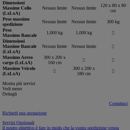
Dimensioni
120 x 80 x 80
Massime Collo
Nessun limite
Nessun limite
cm
(LxLxA)
Peso massimo
Nessun limite
Nessun limite
300 kg
spedizione
Peso
1,000 kg
1,000 kg

Massimo Bancale
Dimensioni
Massime Bancale
Nessun limite
Nessun limite

(LxLxA)
Massimo Aereo
300 x 200 x


cargo (LxLxA)
160 cm
Massimo Veicolo
300 x 200 x


(LxLxA)
180 cm
Mostra più servizi
Vedi meno
Dettagli
Contattaci
Richiedi una quotazione
Servizi Opzionali
Il nostro obiettivo è fare in modo che la vostra spedizione venga