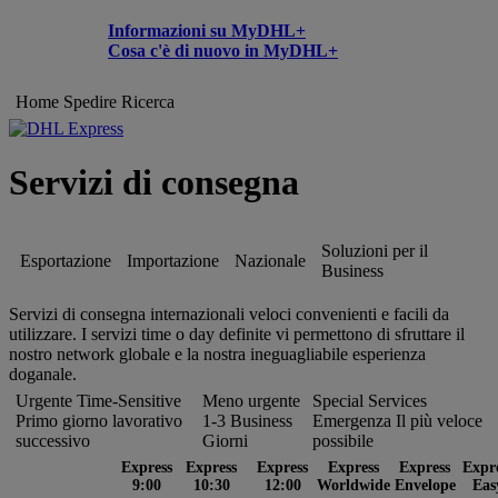
Informazioni su MyDHL+
Cosa c'è di nuovo in MyDHL+
Home
Spedire
Ricerca
Servizi di consegna
Soluzioni per il
Esportazione
Importazione
Nazionale
Business
Servizi di consegna internazionali veloci convenienti e facili da
utilizzare. I servizi time o day definite vi permettono di sfruttare il
nostro network globale e la nostra ineguagliabile esperienza
doganale.
Urgente Time-Sensitive
Meno urgente
Special Services
Primo giorno lavorativo
1-3 Business
Emergenza Il più veloce
successivo
Giorni
possibile
Express
Express
Express
Express
Express
Expr
9:00
10:30
12:00
Worldwide
Envelope
Eas