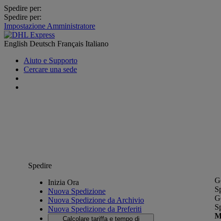
Spedire per:
Spedire per:
Impostazione Amministratore
English
Deutsch
Français
Italiano
Aiuto e Supporto
Cercare una sede
Spedire
G
Inizia Ora
S
Nuova Spedizione
G
Nuova Spedizione da Archivio
S
Nuova Spedizione da Preferiti
M
Calcolare tariffa e tempo di