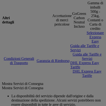
Gamma di
imballi
500g -
GoGreen
Accettazione
25kg,
Altri
Carbon
di merci
Contanti o
dettagli
Neutral
pericolose
Carta di
Incluso
credito
Selezionare
Express
Easy
Guida alle Tariffe e
Servizi
Guida alle Tariffe e
Condizioni Generali
Servizi
Garanzia di Rimborso
di Trasporto
DHL Express Easy
Tariffe
DHL Express Easy
Tariffe
Mostra Servizi di Consegna
Mostra Servizi di Consegna
La disponibilità del servizio dipende dall'origine e dalla
destinazione della spedizione. Alcuni servizi potrebbero non
essere disponibili in tutte le aree di servizio.