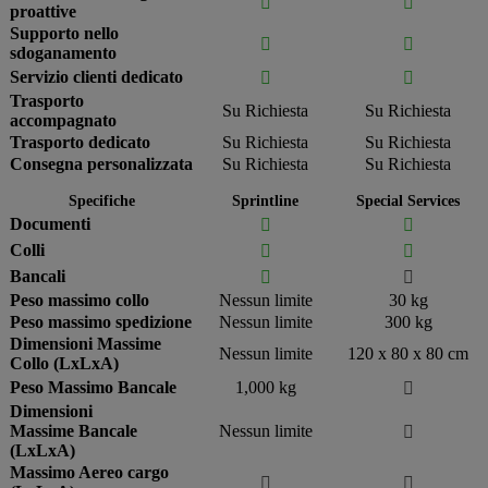


proattive
Supporto nello


sdoganamento
Servizio clienti dedicato


Trasporto
Su Richiesta
Su Richiesta
accompagnato
Trasporto dedicato
Su Richiesta
Su Richiesta
Consegna personalizzata
Su Richiesta
Su Richiesta
Specifiche
Sprintline
Special Services
Documenti


Colli


Bancali


Peso massimo collo
Nessun limite
30 kg
Peso massimo spedizione
Nessun limite
300 kg
Dimensioni Massime
Nessun limite
120 x 80 x 80 cm
Collo (LxLxA)
Peso Massimo Bancale
1,000 kg

Dimensioni
Massime Bancale
Nessun limite

(LxLxA)
Massimo Aereo cargo

