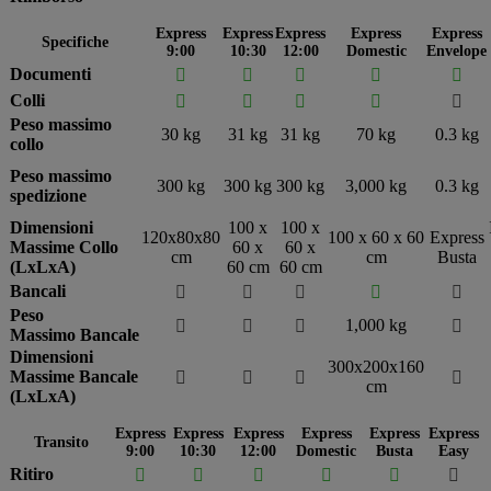
Express
Express
Express
Express
Express
Specifiche
9:00
10:30
12:00
Domestic
Envelope
Documenti





Colli





Peso massimo
30 kg
31 kg
31 kg
70 kg
0.3 kg
collo
Peso massimo
300 kg
300 kg
300 kg
3,000 kg
0.3 kg
spedizione
Dimensioni
100 x
100 x
120x80x80
100 x 60 x 60
Express
Massime Collo
60 x
60 x
cm
cm
Busta
(LxLxA)
60 cm
60 cm
Bancali





Peso
1,000 kg




Massimo Bancale
Dimensioni
300x200x160
Massime Bancale




cm
(LxLxA)
Express
Express
Express
Express
Express
Express
Transito
9:00
10:30
12:00
Domestic
Busta
Easy
Ritiro





