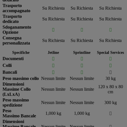
Trasporto
Su Richiesta
Su Richiesta
Su Richiesta
accompagnato
Trasporto
Su Richiesta
Su Richiesta
Su Richiesta
dedicato
Sdoganamento



Opzione
Consegna
Su Richiesta
Su Richiesta
Su Richiesta
personalizzata
Specifiche
Jetline
Sprintline
Special Services
Documenti



Colli



Bancali



Peso massimo collo
Nessun limite
Nessun limite
30 kg
Dimensioni
120 x 80 x 80
Massime Collo
Nessun limite
Nessun limite
cm
(LxLxA)
Peso massimo
Nessun limite
Nessun limite
300 kg
spedizione
Peso
1,000 kg
1,000 kg

Massimo Bancale
Dimensioni
Massime Bancale
Nessun limite
Nessun limite
