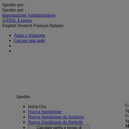
Spedire per:
Spedire per:
Impostazione Amministratore
English
Deutsch
Français
Italiano
Aiuto e Supporto
Cercare una sede
Spedire
G
Inizia Ora
S
Nuova Spedizione
G
Nuova Spedizione da Archivio
S
Nuova Spedizione da Preferiti
M
Calcolare tariffa e tempo di