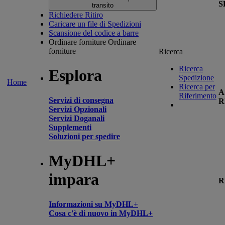
S
transito
Richiedere Ritiro
Caricare un file di Spedizioni
Scansione del codice a barre
Ordinare forniture
Ordinare
forniture
Ricerca
Ricerca
Esplora
Spedizione
Home
Ricerca per
A
Riferimento
Servizi di consegna
R
Servizi Opzionali
Servizi Doganali
Supplementi
Soluzioni per spedire
MyDHL+
impara
R
Informazioni su MyDHL+
Cosa c'è di nuovo in MyDHL+