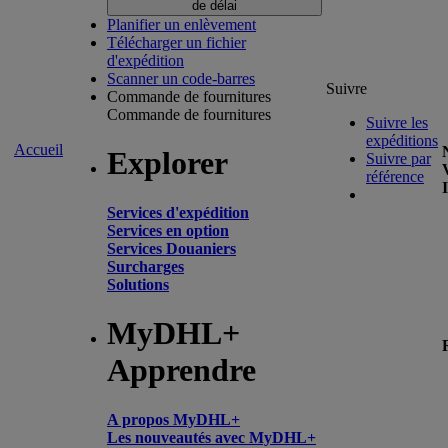
de délai
Planifier un enlèvement
Télécharger un fichier
d'expédition
Scanner un code-barres
Suivre
Commande de fournitures
Commande de fournitures
Suivre les
expéditions
Accueil
Explorer
Suivre par
référence
Services d'expédition
Services en option
Services Douaniers
Surcharges
Solutions
MyDHL+
Apprendre
A propos MyDHL+
Les nouveautés avec MyDHL+