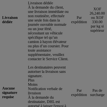
Livraison dédiée
À la demande du client,
XOF
une livraison immédiate ou
26,240.00
non routinière, effectuée
Livraison
Par
ou XOF
une seule fois dans la
dédiée
expédition
330.00
journée ouvrable normale
par kg si
ou un jour férié,
supérieur
nécessitant un véhicule
spécifique tel qu’un
camion à hayon élévateur
ou plus d’un coursier. Pour
toute assistance
supplémentaire, veuillez
contacter le Service Client.
Les destinataires peuvent
autoriser la livraison sans
signature.
Plus
Moins
Aucune
Notification verbale de
Par
Pas de
signature
livraison
expédition
surcharge
requise
À la demande du
destinataire, DHL est
autorisé à laisser l'envoi à