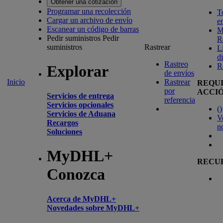
Obtener una cotización
Programar una recolección
T
Cargar un archivo de envío
e
Escanear un código de barras
M
Pedir suministros
Pedir
R
suministros
Rastrear
L
d
Rastreo
R
Explorar
de envíos
Inicio
Rastrear
REQU
por
ACCI
Servicios de entrega
referencia
Servicios opcionales
(
)
Servicios de Aduana
V
Recargos
n
Soluciones
MyDHL+
RECU
Conozca
Acerca de MyDHL+
Novedades sobre MyDHL+