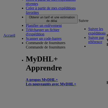
récentes
Créer à partir de mes expéditions
favorites
Obtenir un tarif et une estimation
Suivre
de délai
Planifier un enlèvement
Suivre les
Télécharger un fichier
expéditions
d'expédition
Accueil
Suivre par
Scanner un code-barres
référence
Commande de fournitures
Commande de fournitures
MyDHL+
Apprendre
A propos MyDHL+
Les nouveautés avec MyDHL+