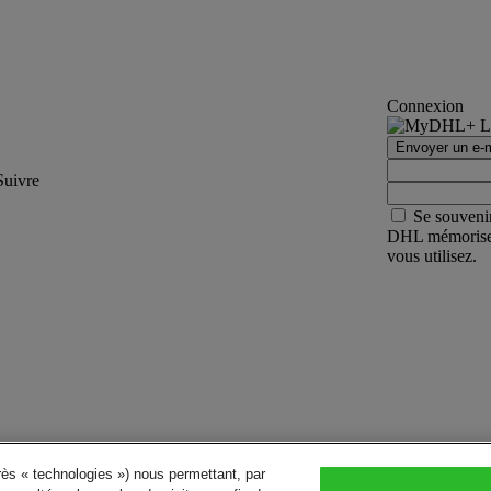
Connexion
Envoyer un e-m
Suivre
Se souveni
DHL mémorisera 
vous utilisez.
près « technologies ») nous permettant, par