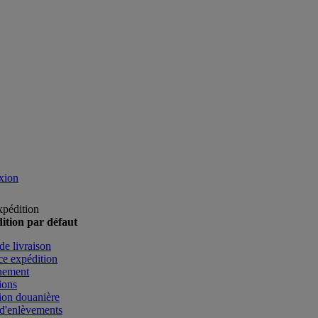
xion
xpédition
ition par défaut
de livraison
e expédition
nement
ions
ion douanière
d'enlèvements