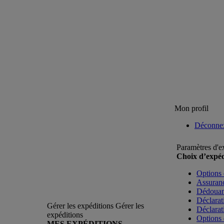
Mon profil
Déconne
Paramètres d'e
Choix d’expéd
Options 
Assuranc
Dédoua
Déclarat
Gérer les expéditions
Gérer les
Déclarat
expéditions
Options 
MES EXPÉDITIONS