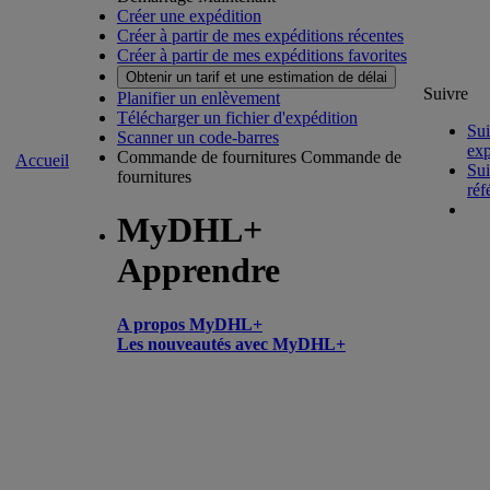
Créer une expédition
Créer à partir de mes expéditions récentes
Créer à partir de mes expéditions favorites
Obtenir un tarif et une estimation de délai
Suivre
Planifier un enlèvement
Télécharger un fichier d'expédition
Sui
Scanner un code-barres
exp
Commande de fournitures
Commande de
Accueil
Sui
fournitures
réf
MyDHL+
Apprendre
A propos MyDHL+
Les nouveautés avec MyDHL+