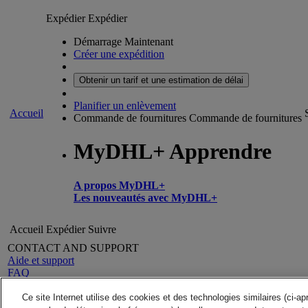
Expédier
Expédier
Démarrage Maintenant
Créer une expédition
Obtenir un tarif et une estimation de délai
Planifier un enlèvement
Accueil
Commande de fournitures
Commande de fournitures
MyDHL+ Apprendre
A propos MyDHL+
Les nouveautés avec MyDHL+
Accueil
Expédier
Suivre
CONTACT AND SUPPORT
Aide et support
FAQ
Contactez-nous
Rechercher un site
A propos de DHL
Ce site Internet utilise des cookies et des technologies similaires (ci-a