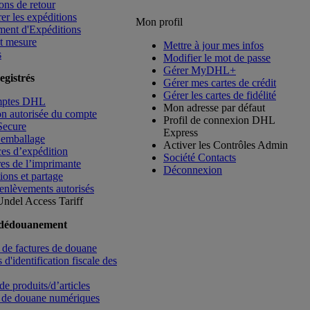
ons de retour
rer les expéditions
Mon profil
ment d'Expéditions
t mesure
Mettre à jour mes infos
s
Modifier le mot de passe
Gérer MyDHL+
egistrés
Gérer mes cartes de crédit
Gérer les cartes de fidélité
mptes DHL
Mon adresse par défaut
ion autorisée du compte
Profil de connexion DHL
Secure
Express
’emballage
Activer les Contrôles Admin
es d’expédition
Société Contacts
es de l’imprimante
Déconnexion
ions et partage
enlèvements autorisés
Undel
Access Tariff
 dédouanement
de factures de douane
d'identification fiscale des
de produits/d’articles
 de douane numériques