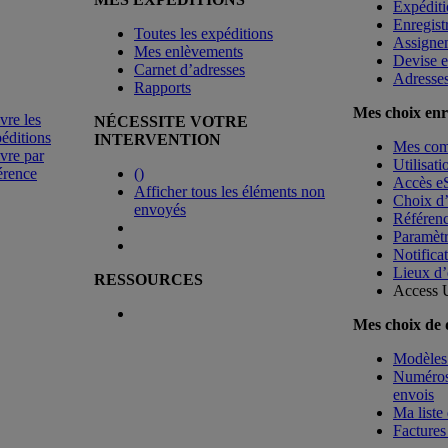
Expéditi
Enregist
Toutes les expéditions
Assigne
Mes enlèvements
Devise e
Carnet d’adresses
Adresse
Rapports
Mes choix enr
vre les
NÉCESSITE VOTRE
éditions
INTERVENTION
Mes co
vre par
Utilisat
érence
(
)
Accès e
Afficher tous les éléments non
Choix d
envoyés
Référenc
Paramètr
Notificat
Lieux d’
RESSOURCES
Access 
Mes choix de
Modèles 
Numéros 
envois
Ma liste 
Factures