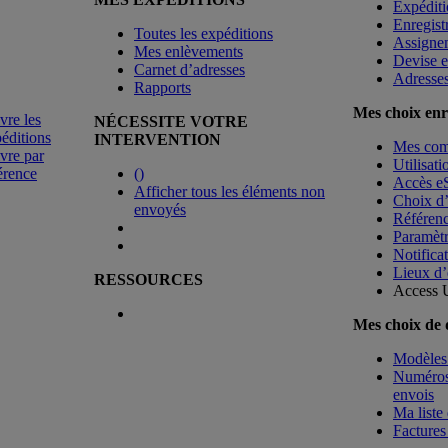
Expéditi
Enregist
Toutes les expéditions
Assigne
Mes enlèvements
Devise e
Carnet d’adresses
Adresse
Rapports
Mes choix enr
vre les
NÉCESSITE VOTRE
éditions
INTERVENTION
Mes co
vre par
Utilisat
érence
(
)
Accès e
Afficher tous les éléments non
Choix d
envoyés
Référenc
Paramètr
Notificat
Lieux d’
RESSOURCES
Access 
Mes choix de
Modèles 
Numéros 
envois
Ma liste 
Factures