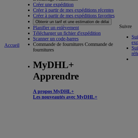
Créer une expédition
Créer à partir de mes expéditions récentes
Créer à partir de mes expéditions favorites
Obtenir un tarif et une estimation de délai
Suivre
Planifier un enlèvement
Télécharger un fichier d'expédition
Sui
Scanner un code-barres
exp
Commande de fournitures
Commande de
Accueil
Sui
fournitures
réf
MyDHL+
Apprendre
A propos MyDHL+
Les nouveautés avec MyDHL+