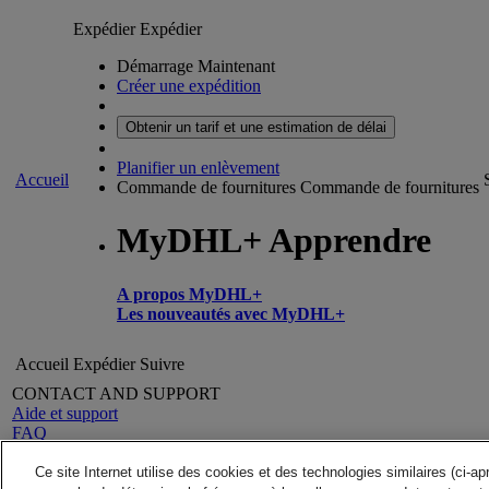
Expédier
Expédier
Démarrage Maintenant
Créer une expédition
Obtenir un tarif et une estimation de délai
Planifier un enlèvement
Accueil
Commande de fournitures
Commande de fournitures
MyDHL+ Apprendre
A propos MyDHL+
Les nouveautés avec MyDHL+
Accueil
Expédier
Suivre
CONTACT AND SUPPORT
Aide et support
FAQ
Contactez-nous
Rechercher un site
A propos de DHL
Ce site Internet utilise des cookies et des technologies similaires (ci-a