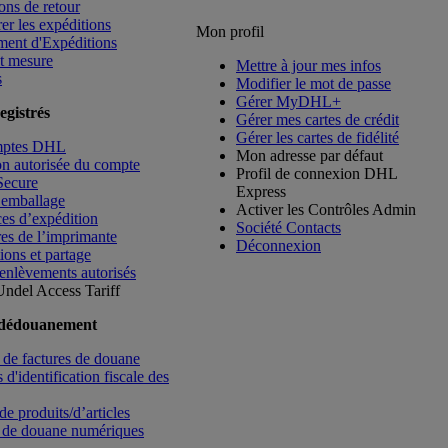
ons de retour
rer les expéditions
Mon profil
ment d'Expéditions
t mesure
Mettre à jour mes infos
s
Modifier le mot de passe
Gérer MyDHL+
egistrés
Gérer mes cartes de crédit
Gérer les cartes de fidélité
mptes DHL
Mon adresse par défaut
ion autorisée du compte
Profil de connexion DHL
Secure
Express
’emballage
Activer les Contrôles Admin
es d’expédition
Société Contacts
es de l’imprimante
Déconnexion
ions et partage
enlèvements autorisés
Undel
Access Tariff
 dédouanement
de factures de douane
d'identification fiscale des
de produits/d’articles
 de douane numériques