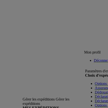
Mon profil
Déconne
Paramètres d'e
Choix d’expéd
Options 
Assuranc
Dédoua
Déclarat
Gérer les expéditions
Gérer les
Déclarat
expéditions
Options 
MES EXPÉDITIONS