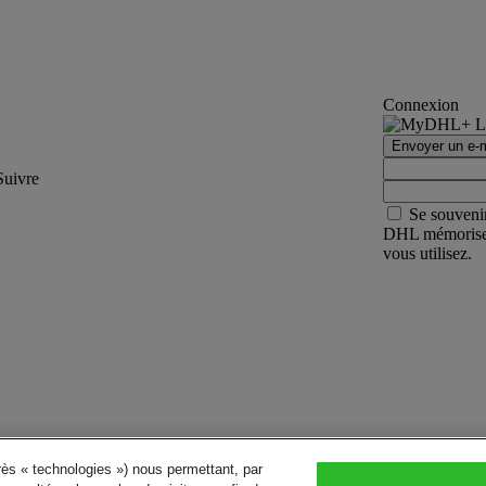
Connexion
Envoyer un e-m
Suivre
Se souveni
DHL mémorisera 
vous utilisez.
près « technologies ») nous permettant, par