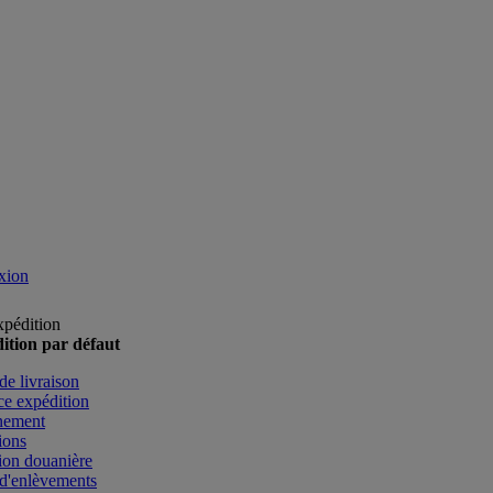
xion
xpédition
ition par défaut
de livraison
e expédition
nement
ions
ion douanière
d'enlèvements