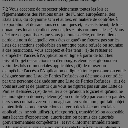
7.2 Vous acceptez de respecter pleinement toutes les lois et
règlementations des Nations unies, de l'Union européenne, des
États-Unis, du Royaume-Uni et autres, en matière de contrôles à
l'exportation et de sanctions économiques et, le cas échéant, de lois
douanières locales (collectivement, les « lois commerciales »). Vous
déclarez et garantissez que vous (et toute société, entité ou tierce
partie au nom de laquelle vous êtes engagé) ne figurez pas sur les
listes de sanctions applicables en tant que partie refusée ou soumise
à des restrictions. Vous acceptez et êtes tenu : (i) de refuser et
d'empêcher l'accès à l'Application en ligne à partir de tout lieu
faisant l'objet de sanctions ou d'embargos étendus et globaux en
vertu des lois commerciales applicables ; (ii) de refuser ou
d'empêcher l'accès à l'Application en ligne à toute personne ou entité
désignée sur une Liste de Parties Refusées ou détenue ou contrôlée
par une personne désignée sur une Liste de Parties Refusées ; (iii) de
vous assurer et de garantir que vous ne figurez pas sur une Liste de
Parties Refusées ; (iv) de veiller à ce qu'aucun logiciel et qu'aucune
technologie ou donnée, détenu(e) ou contrôlé(e) par vous ou par des
tiers sous contrat avec vous ou agissant en votre nom, qui fait l'objet
d'interdictions ou de restrictions en vertu des lois commerciales
applicables, ne soit utilisé(e), réexporté(e), transféré(e) ou accessible
sans licence d'exportation, autorisation ou permis des autorités
gouvernementales compétentes ; et (v) d'informer immédiatement
DHL par écrit si vous ne pouvez pas satisfaire à l'une ou plusieurs