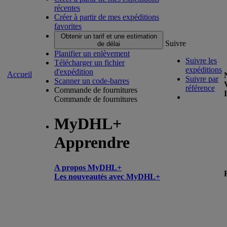
récentes
Créer à partir de mes expéditions
favorites
Obtenir un tarif et une estimation
Suivre
de délai
Planifier un enlèvement
Suivre les
Télécharger un fichier
expéditions
d'expédition
Accueil
Suivre par
Scanner un code-barres
référence
Commande de fournitures
Commande de fournitures
MyDHL+
Apprendre
A propos MyDHL+
Les nouveautés avec MyDHL+