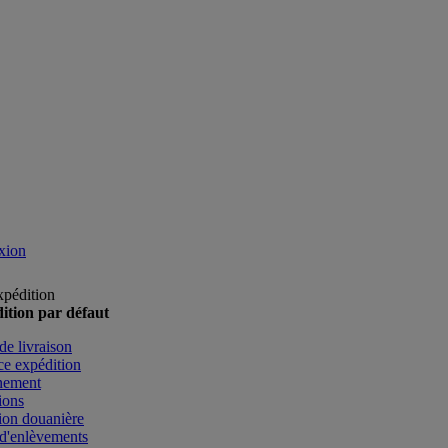
xion
xpédition
ition par défaut
de livraison
e expédition
nement
ions
ion douanière
d'enlèvements