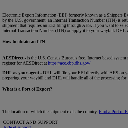
Electronic Export Information (EEI) formerly known as a Shippers Ex
by the U.S. government, an Internal Transaction Number (ITN) is return
shipment that requires an EEI filing through AES. If you want to sel
Internal Transaction Number (ITN) or apply it to your waybill. DHL wi
How to obtain an ITN
AESDirect
- is the U.S. Census Bureau's free, Internet based system
register for AESDirect at
https://ace.cbp.dhs.gov/
DHL as your agent
- DHL will file your EEI directly with AES on yo
preparing your waybill and DHL will handle all of the processing for
What is a Port of Export?
The location of which the shipment exits the country.
Find a Port of 
CONTACT AND SUPPORT
Aide et support