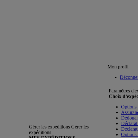
Mon profil
Déconne
Paramètres d'e
Choix d’expéd
Options 
Assuranc
Dédoua
Déclarat
Gérer les expéditions
Gérer les
Déclarat
expéditions
Options 
MES EXPÉDITIONS