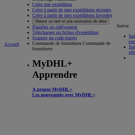
Créer une expédition
Créer à partir de mes expéditions récentes
Créer à partir de mes expéditions favorites
Obtenir un tarif et une estimation de délai
Suivre
Planifier un enlèvement
Télécharger un fichier d'expédition
Sui
Scanner un code-barres
exp
Commande de fournitures
Commande de
Accueil
Sui
fournitures
réf
MyDHL+
Apprendre
A propos MyDHL+
Les nouveautés avec MyDHL+