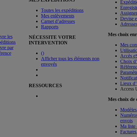
Expéditi
Enregist
Toutes les expéditions
Assigne
Mes enlèvements
Devise e
Carnet d’adresses
Adresse
Rapports
Mes choix enr
vre les
NÉCESSITE VOTRE
éditions
INTERVENTION
Mes co
vre par
Utilisat
érence
(
)
Accès e
Afficher tous les éléments non
Choix d
envoyés
Référenc
Paramètr
Notificat
Lieux d’
RESSOURCES
Access 
Mes choix de
Modèles 
Numéros 
envois
Ma liste 
Factures