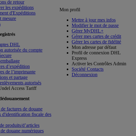
ons de retour
rer les expéditions
Mon profil
ment d'Expéditions
t mesure
Mettre à jour mes infos
s
Modifier le mot de passe
Gérer MyDHL+
egistrés
Gérer mes cartes de crédit
Gérer les cartes de fidélité
mptes DHL
Mon adresse par défaut
ion autorisée du compte
Profil de connexion DHL
Secure
Express
’emballage
Activer les Contrôles Admin
es d’expédition
Société Contacts
es de l’imprimante
Déconnexion
ions et partage
enlèvements autorisés
Undel
Access Tariff
 dédouanement
de factures de douane
d'identification fiscale des
de produits/d’articles
 de douane numériques