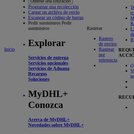
Obtener una cotización
Programar una recolección
T
Cargar un archivo de envío
e
Escanear un código de barras
M
Pedir suministros
Pedir
R
suministros
Rastrear
L
d
Rastreo
R
Explorar
de envíos
Inicio
Rastrear
REQU
por
ACCI
Servicios de entrega
referencia
Servicios opcionales
(
)
Servicios de Aduana
V
Recargos
n
Soluciones
MyDHL+
RECU
Conozca
Acerca de MyDHL+
Novedades sobre MyDHL+