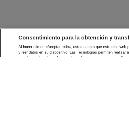
Consentimiento para la obtención y trans
Al hacer clic en «Aceptar todo», usted acepta que este sitio web
y leer datos en su dispositivo. Las Tecnologías permiten realizar 
uso de nuestro sitio web para ofrecer la mejor experiencia en línea
intereses correspondientes. Esto incluye la creación de perfiles p
orientada al público posible, así como para apoyar nuestras acti
puedan transferir datos a terceros proveedores ubicados en paíse
información, la opción de revocar su consentimiento o cambiar la
consentimiento».
Aviso de privacidad
Aviso legal
Configurac
Solo abso
A