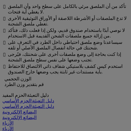
تأكد من أن الملصق مرئي بالكامل على سطح واحد وأن الملصق

لا يغطي أية فتحات.
لا تدع الملصقات أو الأشرطة اللاصقة أو الأوراق التوثيقية الأخرى

تغطي ملصق الشحنة.
لا نوصي أبدًا باستخدام صندوق قديم، ولكن إذا فعلت ذلك، فتأكد

من إزالة جميع ملصقات الشحن القديمة قبل الاستخدام.
سيساعدنا وضع ملصق احتياطي داخل الطرد في التعرف على

شحنتك في حالة انفصال الملصق الأصلي أو تلفه.
إذا كنت بحاجة إلى وضع ملصقات أخرى على شحنتك، فيُرجى

تجنب وضعها على نفس سطح ملصق الشحنة.
استخدم كيس كشف بلاستيكي شفاف ذاتي الالتصاق للاحتفاظ

بأية مستندات غير ثابتة يجب وضعها خارج الصندوق.
الوزن الحجمي
قم بتقدير وزن الطرد
دليل التعبئة\الحزم المفيد
دليل التعبئة\الحزم الأساسي
دليل التعبئة\الحزم الأساسي
البضائع الإلكترونية
البضائع الإلكترونية
الأزياء
الأزياء