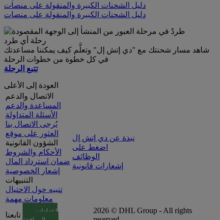
دليل الشحنات الكبيرة والمنقولة على منصات
دليل الشحنات الكبيرة والمنقولة على منصات
رحلة أي طرد
شاهد مسار شحنتك مع "دي إتش إل" وتعلَّم كيف يمكننا مساعدتك
في كل خطوة من خطوات الرحلة
تتبع الرحلة
العودة إلى الأعلى
الاتصال والدعم
المساعدة والدعم
الأسئلة المتداولة
يُرجى الاتصال بنا
العثور على موقع
نبذة عن دي إتش إل
الشؤون القانونية
اضغط على
الأحكام والشروط
الوظائف
ضمان استرداد المال
إشعارات قانونية
إشعار الخصوصية
التنبيهات
تنبيه حول الاحتيال
معلومات مهمة
2026 © DHL Group - All rights
إعدادات
تابعنا
reserved
الموافقة