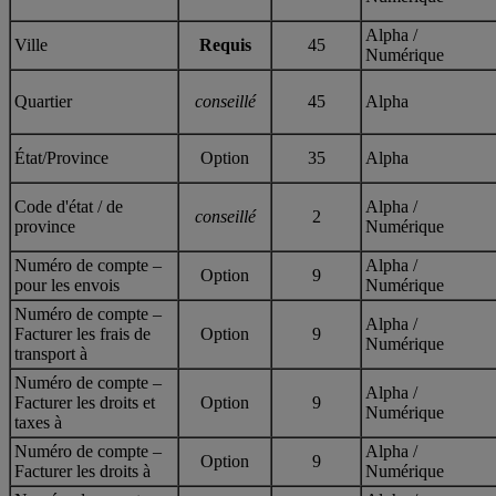
Alpha /
Ville
Requis
45
Numérique
Quartier
conseillé
45
Alpha
État/Province
Option
35
Alpha
Code d'état / de
Alpha /
conseillé
2
province
Numérique
Numéro de compte –
Alpha /
Option
9
pour les envois
Numérique
Numéro de compte –
Alpha /
Facturer les frais de
Option
9
Numérique
transport à
Numéro de compte –
Alpha /
Facturer les droits et
Option
9
Numérique
taxes à
Numéro de compte –
Alpha /
Option
9
Facturer les droits à
Numérique