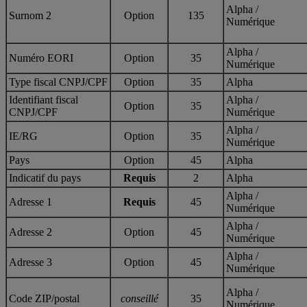
Alpha /
Surnom 2
Option
135
Numérique
Alpha /
Numéro EORI
Option
35
Numérique
Type fiscal CNPJ/CPF
Option
35
Alpha
Identifiant fiscal
Alpha /
Option
35
CNPJ/CPF
Numérique
Alpha /
IE/RG
Option
35
Numérique
Pays
Option
45
Alpha
Indicatif du pays
Requis
2
Alpha
Alpha /
Adresse 1
Requis
45
Numérique
Alpha /
Adresse 2
Option
45
Numérique
Alpha /
Adresse 3
Option
45
Numérique
Alpha /
Code ZIP/postal
conseillé
35
Numérique